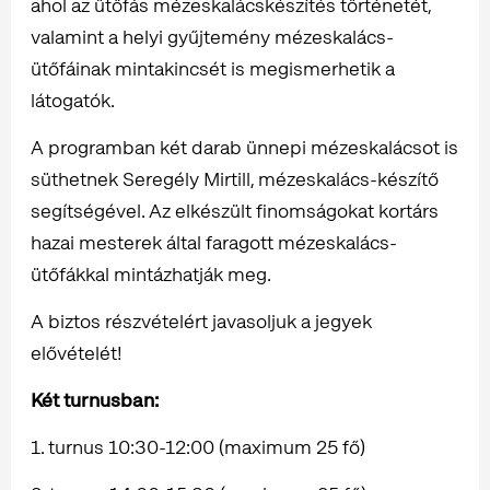
ahol az ütőfás mézeskalácskészítés történetét,
valamint a helyi gyűjtemény mézeskalács-
ütőfáinak mintakincsét is megismerhetik a
látogatók.
A programban két darab ünnepi mézeskalácsot is
süthetnek Seregély Mirtill, mézeskalács-készítő
segítségével. Az elkészült finomságokat kortárs
hazai mesterek által faragott mézeskalács-
ütőfákkal mintázhatják meg.
A biztos részvételért javasoljuk a jegyek
elővételét!
Két turnusban:
1. turnus 10:30-12:00 (maximum 25 fő)