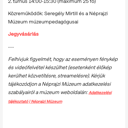
2. turnus 14:00-15:30 (maximum 25 fő)
Közreműködők: Seregély Mirtill és a Néprajzi
Múzeum múzeumpedagógusai
Jegyvásárlás
---
Felhívjuk figyelmét, hogy az eseményen fénykép
és videófelvétel készülhet (esetenként élőkép
kerülhet közvetítésre, streamelésre). Kérjük
tájékozódjon a Néprajzi Múzeum adatkezelési
szabályairól a múzeum weboldalán:
Adatkezelési
tájékoztató | Néprajzi Múzeum