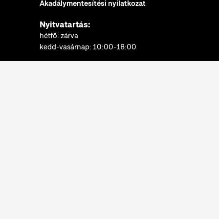
Akadálymentesítési nyilatkozat
Nyitvatartás:
hétfő: zárva
kedd-vasárnap: 10:00-18:00
Jegypénztár:
hétfő: zárva
kedd-vasárnap: 10:00-17:30
További információk
Néprajzi Múzeum © 2022.
Minden jog fenntartva.