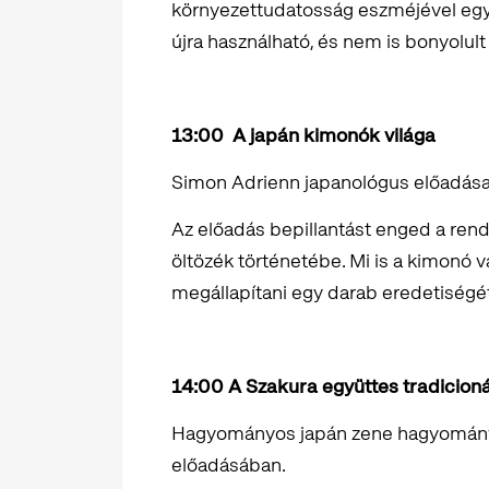
környezettudatosság eszméjével együ
újra használható, és nem is bonyolult 
13:00
A japán kimonók világa
Simon Adrienn japanológus előadás
Az előadás bepillantást enged a rend
öltözék történetébe. Mi is a kimonó v
megállapítani egy darab eredetiségé
14:00 A Szakura együttes tradicioná
Hagyományos japán zene hagyomány
előadásában.