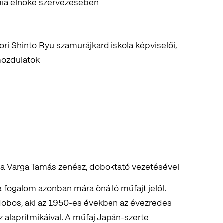
mia elnöke szervezésében
ori Shinto Ryu szamurájkard iskola képviselői,
mozdulatok
a Varga Tamás zenész, doboktató vezetésével
 a fogalom azonban mára önálló műfajt jelöl.
zdobos, aki az 1950-es években az évezredes
z alapritmikáival. A műfaj Japán-szerte