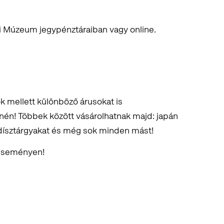
i Múzeum jegypénztáraiban vagy online.
k mellett különböző árusokat is
nén! Többek között vásárolhatnak majd: japán
, dísztárgyakat és még sok minden mást!
 eseményen!