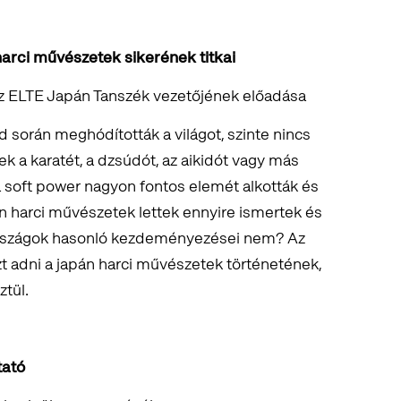
 harci művészetek sikerének titkai
az ELTE Japán Tanszék vezetőjének előadása
d során meghódították a világot, szinte nincs
ek a karatét, a dzsúdót, az aikidót vagy más
 a soft power nagyon fontos elemét alkották és
án harci művészetek lettek ennyire ismertek és
országok hasonló kezdeményezései nem? Az
zt adni a japán harci művészetek történetének,
tül.
utató