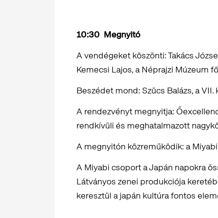
10:30
Megnyitó
A vendégeket köszönti: Takács József
Kemecsi Lajos, a Néprajzi Múzeum fő
Beszédet mond: Szücs Balázs, a VII. 
A rendezvényt megnyitja: Őexcellen
rendkívüli és meghatalmazott nagyk
A megnyitón közreműködik: a Miyabi
A Miyabi csoport a Japán napokra össz
Látványos zenei produkciója kereté
keresztül a japán kultúra fontos elem