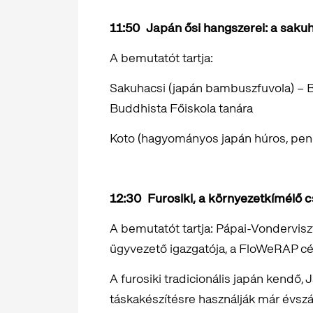
11:50
Japán ősi hangszerei: 
A bemutatót tartja:
Sakuhacsi (japán bambuszfuvola) – Ba
Buddhista Főiskola tanára
Koto (hagyományos japán húros, peng
12:30
Furosiki, a környezetkímé
A bemutatót tartja: Pápai-Vondervisz
ügyvezető igazgatója, a FloWeRAP cé
A furosiki tradicionális japán kendő
táskakészítésre használják már évszá