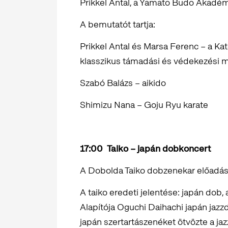
Prikkel Antal, a Yamato Budo Akadé
A bemutatót tartja:
Prikkel Antal és Marsa Ferenc – a Kat
klasszikus támadási és védekezési 
Szabó Balázs – aikido
Shimizu Nana – Goju Ryu karate
17:00
Taiko – japán dobkoncert
A Dobolda Taiko dobzenekar előadás
A taiko eredeti jelentése: japán dob,
Alapítója Oguchi Daihachi japán jaz
japán szertartászenéket ötvözte a jaz