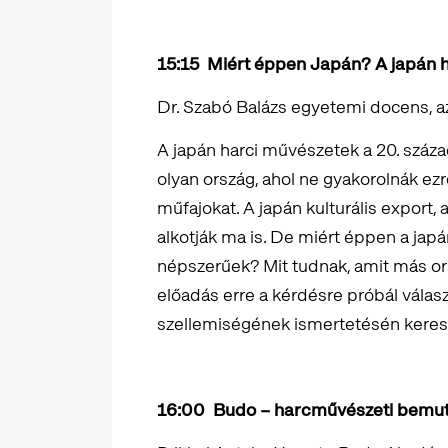
15:15
Miért éppen Japán? A japán
Dr. Szabó Balázs egyetemi docens, 
A japán harci művészetek a 20. száza
olyan ország, ahol ne gyakorolnák ezr
műfajokat. A japán kulturális export,
alkotják ma is. De miért éppen a jap
népszerűek? Mit tudnak, amit más 
előadás erre a kérdésre próbál válas
szellemiségének ismertetésén keresz
16:00
Budo – harcművészeti bem