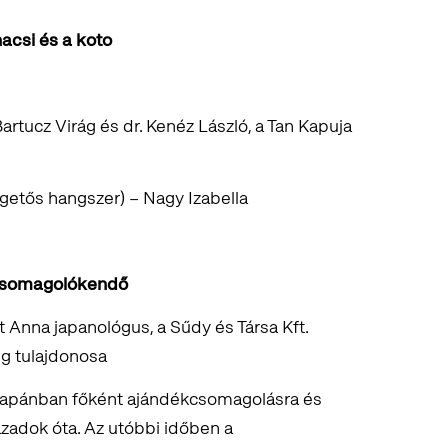
a sakuhacsi és a koto
rtucz Virág és dr. Kenéz László, a Tan Kapuja
etős hangszer) – Nagy Izabella
lő csomagolókendő
t Anna japanológus, a Sűdy és Társa Kft.
g tulajdonosa
, Japánban főként ajándékcsomagolásra és
zadok óta. Az utóbbi időben a