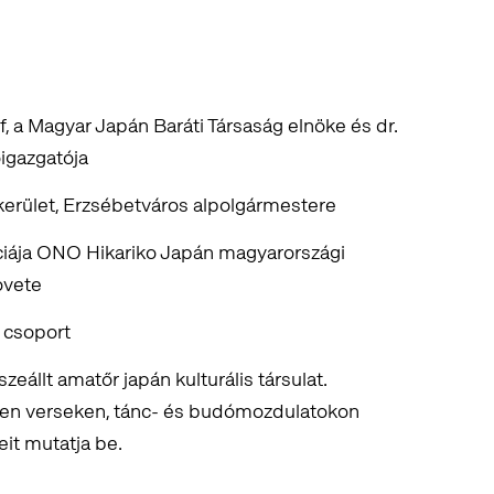
, a Magyar Japán Baráti Társaság elnöke és dr.
igazgatója
kerület, Erzsébetváros alpolgármestere
ciája ONO Hikariko Japán magyarországi
övete
 csoport
eállt amatőr japán kulturális társulat.
ben verseken, tánc- és budómozdulatokon
eit mutatja be.