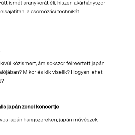
tt ismét aranykorát éli, hiszen akárhányszor
elsajátítani a csomózási technikát.
a
kívül közismert, ám sokszor félreértett japán
alójában? Mikor és kik viselik? Hogyan lehet
t?
lis japán zenei koncertje
os japán hangszereken, japán művészek