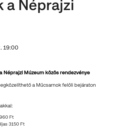
 a Néprajzi
n
2. 19:00
 a Néprajzi Múzeum közös rendezvénye
Megközelíthető a Műcsarnok felőli bejáraton
l
akkal:
1960 Ft
díjas 3150 Ft