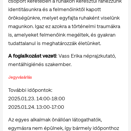
csoport keretében a ruhákon keresztül ránézzünk
identitásunkra és a felmenőinktől kapott
örökségünkre, melyet egyfajta ruhaként viselünk
magunkon. Igaz ez azokra a történelmi traumákra
is, amelyeket felmenőink megéltek, és gyakran
tudattalanul is meghatározzák életünket.
A foglalkozást vezeti
: Vass Erika néprajzkutató,
mentálhigiénés szakember.
Jegyvásárlás
További időpontok:
2025.01.23. 14:00-18:00
2025.01.24. 13:00-17:00
Az egyes alkalmak önállóan látogathatók,
egymásra nem épülnek, így bármely időponthoz