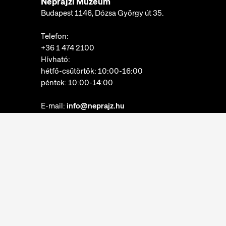
Néprajzi Múzeum
Budapest 1146, Dózsa György út 35.
Telefon:
+36 1 474 2100
Hívható:
hétfő-csütörtök: 10:00-16:00
péntek: 10:00-14:00
E-mail:
info@neprajz.hu
Etnoshop:
+36 1 474 2150
Etknow Könyvesbolt:
+36 1 474 2222
Adatkezelési tájékoztató
Sütibeállítások
Visszaélések bejelentése