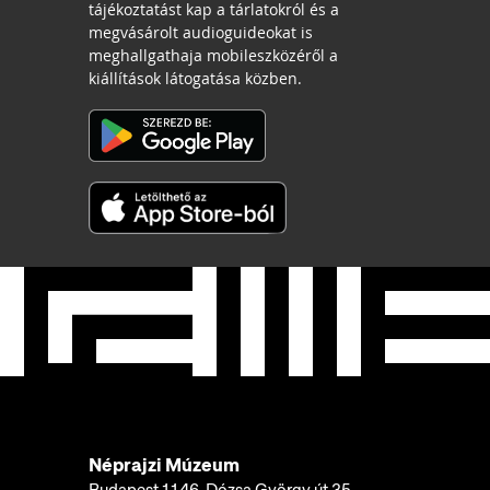
tájékoztatást kap a tárlatokról és a
megvásárolt audioguideokat is
meghallgathaja mobileszközéről a
kiállítások látogatása közben.
Néprajzi Múzeum
Budapest 1146, Dózsa György út 35.