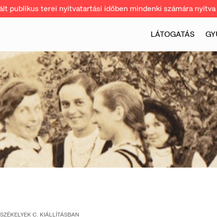
t publikus terei nyitvatartási időben mindenki számára nyitva 
LÁTOGATÁS
GY
SZÉKELYEK C. KIÁLLÍTÁSBAN