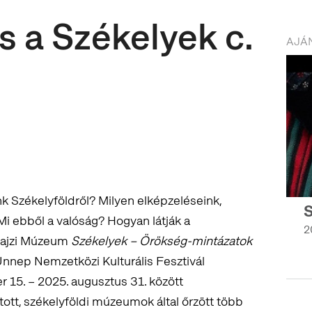
s a Székelyek c.
AJÁN
nk Székelyföldről? Milyen elképzeléseink,
i ebből a valóság? Hogyan látják a
2
rajzi Múzeum
Székelyek – Örökség-mintázatok
t Ünnep Nemzetközi Kulturális Fesztivál
r 15. – 2025. augusztus 31. között
t, székelyföldi múzeumok által őrzött több