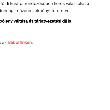
yföldi kurátor rendezésében keres válaszokat a
ndennapi múzeumi élményt teremtve.
jegy váltása és tárlatvezetési díj is
ó az
alábbi linken.