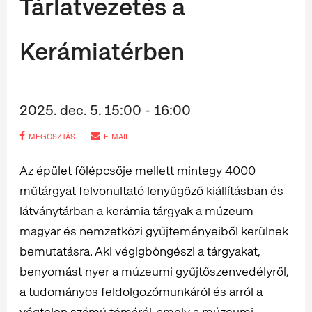
Tárlatvezetés a
Kerámiatérben
2025. dec. 5. 15:00 - 16:00
MEGOSZTÁS
E-MAIL
Az épület főlépcsője mellett mintegy 4000
műtárgyat felvonultató lenyűgöző kiállításban és
látványtárban a kerámia tárgyak a múzeum
magyar és nemzetközi gyűjteményeiből kerülnek
bemutatásra. Aki végigböngészi a tárgyakat,
benyomást nyer a múzeumi gyűjtőszenvedélyről,
a tudományos feldolgozómunkáról és arról a
végtelen számú témáról, amely a múzeumi