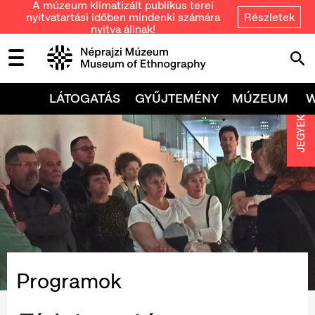
A múzeum klimatizált publikus terei
nyitvatartási időben mindenki számára
Részletek
nyitva állnak!
LÁTOGATÁS
GYŰJTEMÉNY
MÚZEUM
JEGYEK
Programok