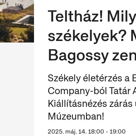
Teltház! Mil
székelyek? M
Bagossy zen
Székely életérzés a
Company-ból Tatár At
Kiállításnézés zárás
Múzeumban!
2025. máj. 14. 18:00 - 19:00