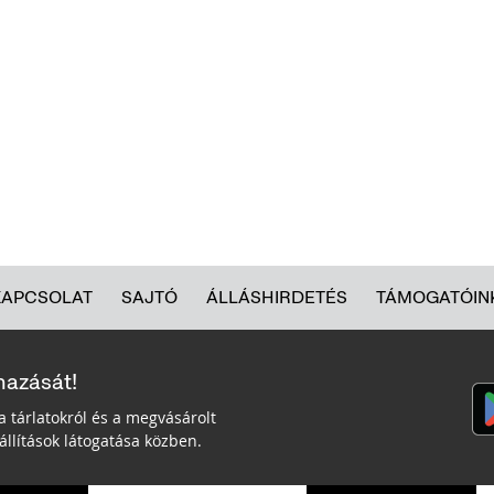
KAPCSOLAT
SAJTÓ
ÁLLÁSHIRDETÉS
TÁMOGATÓIN
mazását!
a tárlatokról és a megvásárolt
llítások látogatása közben.