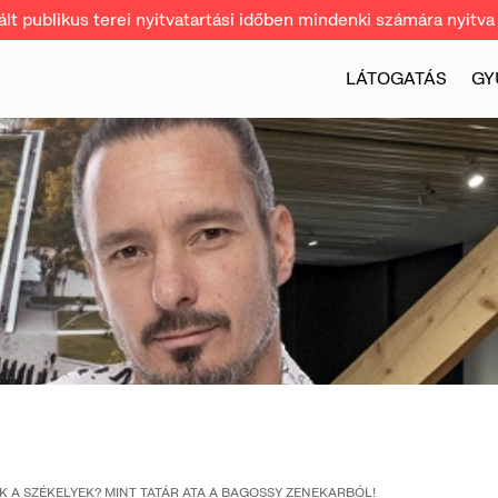
t publikus terei nyitvatartási időben mindenki számára nyitva 
LÁTOGATÁS
GY
K A SZÉKELYEK? MINT TATÁR ATA A BAGOSSY ZENEKARBÓL!