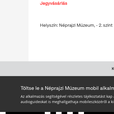
Jegyvásárlás
Helyszín: Néprajzi Múzeum, - 2. szint
Töltse le a Néprajzi Múzeum mobil alkal
Az alkalmazás segítségével részletes tájékoztatást kap 
audioguideokat is meghallgathaja mobileszközéről a kiá