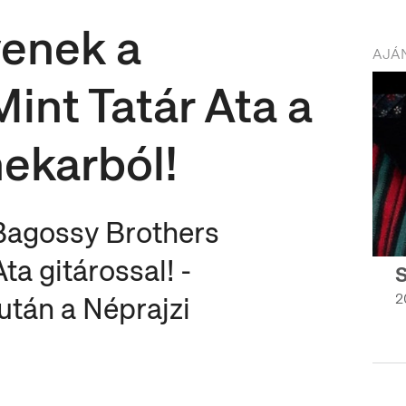
yenek a
AJÁN
int Tatár Ata a
ekarból!
 Bagossy Brothers
a gitárossal! -
2
 után a Néprajzi