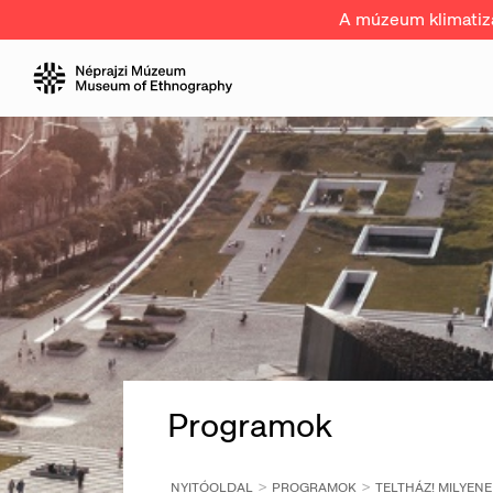
A múzeum klimatizál
Programok
NYITÓOLDAL
PROGRAMOK
TELTHÁZ! MILYENE