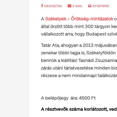
MEGOSZTÁS
E-MAIL
NYOMTATÁS
A
Székelyek – Örökség-mintázatok
c
által őrzött több mint 300 tárgyon ke
vállalkozott arra, hogy Budapest szív
Tatár Ata, ahogyan a 2013 májusába
zenekar többi tagja is, Székelyföldön n
bennük a kiállítás! Tasnádi Zsuzsann
zárás utáni tárlatvezetése minden bi
részese a nem mindannapi találkozá
A belépőjegy ára: 4500 Ft
A résztvevők száma korlátozott, ve