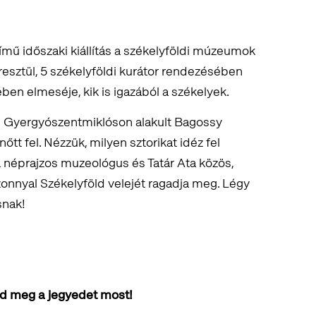
ímű időszaki kiállítás a székelyföldi múzeumok
resztül, 5 székelyföldi kurátor rendezésében
ében elmeséje, kik is igazából a székelyek.
n Gyergyószentmiklóson alakult Bagossy
őtt fel. Nézzük, milyen sztorikat idéz fel
a néprajzos muzeológus és Tatár Ata közös,
zonnyal Székelyföld velejét ragadja meg. Légy
snak!
dd meg a jegyedet most!