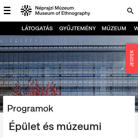
LÁTOGATÁS
GYŰJTEMÉNY
MÚZEUM
JEGYEK
Programok
Épület és múzeumi