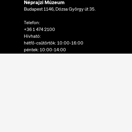
Néprajzi Múzeum
Budapest 1146, Dózsa György út 35.
Telefon:
+36 1 474 2100
Hívható:
hétfő-csütörtök: 10:00-16:00
péntek: 10:00-14:00
E-mail:
info@neprajz.hu
Etnoshop:
+36 1 474 2150
Etknow Könyvesbolt:
+36 1 474 2222
Adatkezelési tájékoztató
Sütibeállítások
Visszaélések bejelentése