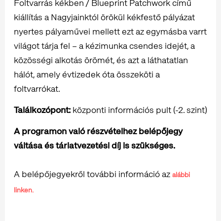
Foltvarrás kékben / Blueprint Patchwork című
kiállítás a Nagyjainktól örökül kékfestő pályázat
nyertes pályaművei mellett ezt az egymásba varrt
világot tárja fel – a kézimunka csendes idejét, a
közösségi alkotás örömét, és azt a láthatatlan
hálót, amely évtizedek óta összeköti a
foltvarrókat.
Találkozópont:
központi információs pult (-2. szint)
A programon való részvételhez belépőjegy
váltása és tárlatvezetési díj is szükséges.
A belépőjegyekről további információ az
alábbi
linken.