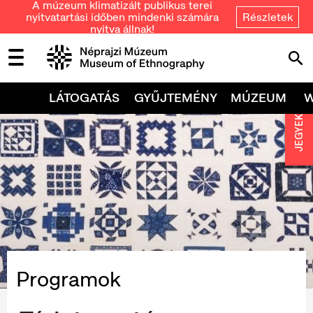
A múzeum klimatizált publikus terei
nyitvatartási időben mindenki számára
Részletek
nyitva állnak!
LÁTOGATÁS
GYŰJTEMÉNY
MÚZEUM
JEGYEK
Programok