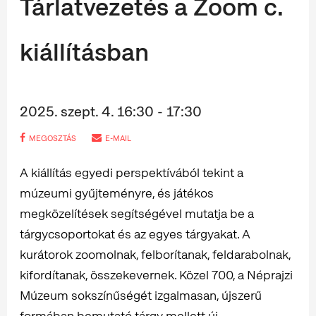
Tárlatvezetés a Zoom c.
kiállításban
2025. szept. 4. 16:30 - 17:30
MEGOSZTÁS
E-MAIL
A kiállítás egyedi perspektívából tekint a
múzeumi gyűjteményre, és játékos
megközelítések segítségével mutatja be a
tárgycsoportokat és az egyes tárgyakat. A
kurátorok zoomolnak, felborítanak, feldarabolnak,
kifordítanak, összekevernek. Közel 700, a Néprajzi
Múzeum sokszínűségét izgalmasan, újszerű
formában bemutató tárgy mellett új