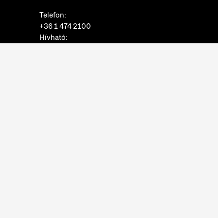
Telefon:
+36 1 474 2100
Hívható:
hétfő-csütörtök: 10:00-16:00
péntek: 10:00-14:00
E-mail:
info@neprajz.hu
Etnoshop:
+36 1 474 2150
Etknow Könyvesbolt:
+36 1 474 2222
Adatkezelési tájékoztató
Sütibeállítások
Visszaélések bejelentése
Akadálymentesítési nyilatkozat