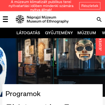
A múzeum klimatizált publikus terei
nyitvatartási időben mindenki számára
Részletek
nyitva állnak!
LÁTOGATÁS
GYŰJTEMÉNY
MÚZEUM
JEGYEK
Programok