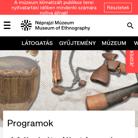
A múzeum klimatizált publikus terei
nyitvatartási időben mindenki számára
Részletek
nyitva állnak!
LÁTOGATÁS
GYŰJTEMÉNY
MÚZEUM
JEGYEK
Programok