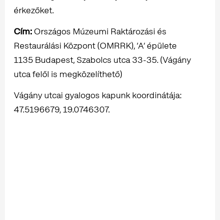
érkezőket.
Cím:
Országos Múzeumi Raktározási és
Restaurálási Központ (OMRRK), ’A’ épülete
1135 Budapest, Szabolcs utca 33-35. (Vágány
utca felől is megközelíthető)
Vágány utcai gyalogos kapunk koordinátája:
47.5196679, 19.0746307.