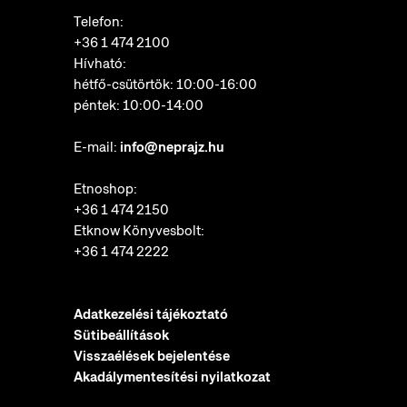
Telefon:
+36 1 474 2100
Hívható:
hétfő-csütörtök: 10:00-16:00
péntek: 10:00-14:00
E-mail:
info@neprajz.hu
Etnoshop:
+36 1 474 2150
Etknow Könyvesbolt:
+36 1 474 2222
Adatkezelési tájékoztató
Sütibeállítások
Visszaélések bejelentése
Akadálymentesítési nyilatkozat