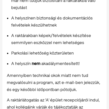
már nem tudjuk biztosítani a raktárakba való
bejutást
A helyszínen biztonsági és dokumentációs
felvételek készülhetnek
A raktárakban képek/felvételek készítése
semmilyen eszközzel nem lehetséges
Parkolási lehetőség közterületen
A helyszín
nem
akadálymentesített!
Amennyiben technikai okok miatt nem tud
megvalósulni a program, azt e-mail-ben jelezzük,
és egy későbbi időpontban pótoljuk.
A raktárlátogatás az ’A’ épület recepciójáról indul,
ahol kollégáink várják és tájékoztatják az