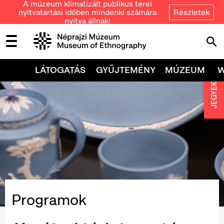
A múzeum klimatizált publikus terei
nyitvatartási időben mindenki számára
Részletek
nyitva állnak!
LÁTOGATÁS
GYŰJTEMÉNY
MÚZEUM
JEGYEK
Programok