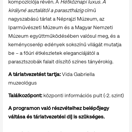
kompozíciója révén. A
Hétköznapi luxus. A
királyné asztalától a parasztházig
című
nagyszabású tárlat a Néprajzi Múzeum, az
Iparművészeti Múzeum és a Magyar Nemzeti
Múzeum együttműködésében valósul meg, és a
keménycserép edények sokszínű világát mutatja
be – a főúri étkészletek eleganciájától a
parasztszobák falait díszítő színes tányérokig.
A tárlatvezetést tartja:
Vida Gabriella
muzeológus
Találkozópont:
központi információs pult (-2. szint)
A programon való részvételhez belépőjegy
váltása és tárlatvezetési díj is szükséges.