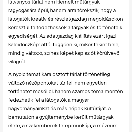
látványos tárlat nem kiemelt műtárgyak
ragyogására épül, hanem arra törekszik, hogy a
látogatók kreatív és részletgazdag megoldásokon
keresztül felfedezhessék a tárgyak és történeteik
egyediségét. Az adatgazdag kiállítás ezért igazi
kaleidoszkóp: attól függően ki, mikor tekint bele,
mindig változó, színes képet kap az őt körülvevő
világról.
A nyolc tematikára osztott tárlat történetileg
változó nézőpontokat tár fel, nem egyetlen
történetet mesél el, hanem számos téma mentén
fedezhetik fel a látogatók a magyar
hagyományainkat és más népek kultúráját. A
bemutatón a gyűjteménybe került műtárgyak
élete, a szakemberek terepmunkája, a múzeum