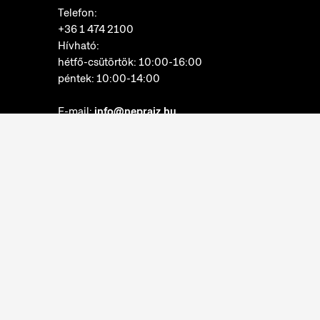
Telefon:
+36 1 474 2100
Hívható:
hétfő-csütörtök: 10:00-16:00
péntek: 10:00-14:00
E-mail:
info@neprajz.hu
Etnoshop:
+36 1 474 2150
Etknow Könyvesbolt:
+36 1 474 2222
Adatkezelési tájékoztató
Sütibeállítások
Visszaélések bejelentése
Akadálymentesítési nyilatkozat