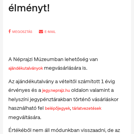
élményt!
MEGOSZTÁS
E-MAIL
A Néprajzi Múzeumban lehetőség van
megvásárlására is.
ajándékutalványok
Az ajándékutalvány a vételtől számított 1 évig
érvényes és a
oldalon valamint a
jegy.neprajz.hu
helyszíni jegypénztárakban történő vásárláskor
használható fel
,
belépőjegyek
tárlatvezetések
megváltására.
Értékéből nem áll módunkban visszaadni, de az