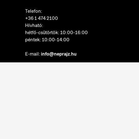
Telefon:
+36 1 474 2100
Hívható:
hétfő-csütörtök: 10:00-16:00
péntek: 10:00-14:00
E-mail:
info@neprajz.hu
Etnoshop:
+36 1 474 2150
Etknow Könyvesbolt:
+36 1 474 2222
Adatkezelési tájékoztató
Sütibeállítások
Visszaélések bejelentése
Akadálymentesítési nyilatkozat