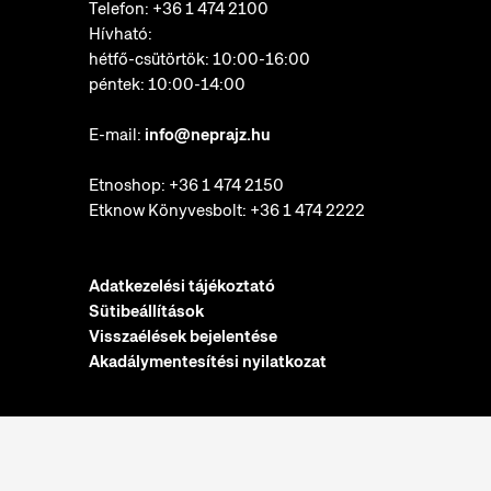
Telefon:
+36 1 474 2100
Hívható:
hétfő-csütörtök: 10:00-16:00
péntek: 10:00-14:00
E-mail:
info@neprajz.hu
Etnoshop:
+36 1 474 2150
Etknow Könyvesbolt:
+36 1 474 2222
Adatkezelési tájékoztató
Sütibeállítások
Visszaélések bejelentése
Akadálymentesítési nyilatkozat
Néprajzi Múzeum © 2022. Minden jog fenntartva.