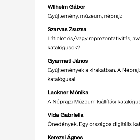
Wilhelm Gábor
Gyűjtemény, múzeum, néprajz
Szarvas Zsuzsa
Látlelet és/vagy reprezentativitás, 
katalógusok?
Gyarmati János
Gyűjtemények a kirakatban. A Népraj
katalógusai
Lackner Mónika
A Néprajzi Múzeum kiállítási katalógu
Vida Gabriella
Ónedények. Egy országos digitális ka
Kerezsi Ágnes