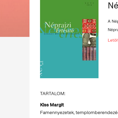
Né
A Né
Népra
Letö
TARTALOM:
Kiss Margit
Famennyezetek, templomberendezé