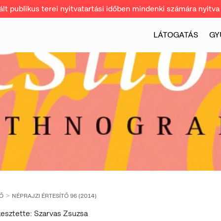
t publikus terei nyitvatartási időben mindenki számára nyitva 
LÁTOGATÁS
GY
TŐ
NÉPRAJZI ÉRTESÍTŐ 96 (2014)
esztette: Szarvas Zsuzsa