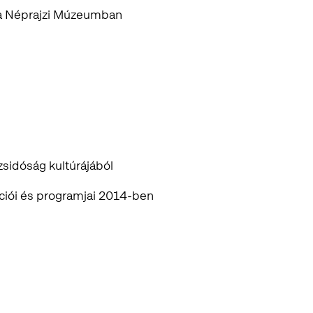
 a Néprajzi Múzeumban
zsidóság kultúrájából
ációi és programjai 2014-ben