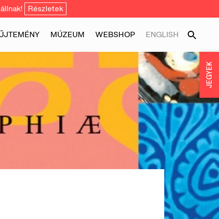
állnak!
Részletek
ŰJTEMÉNY
MÚZEUM
WEBSHOP
ENGLISH
JEGYEK