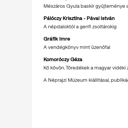
Mészáros Gyula baskír gyűjteménye
Pálóczy Krisztina - Pávai István
A népdaloktól a genfi zsoltárokig
Gráfik Imre
A vendégkönyv mint üzenőfal
Komoróczy Géza
Kő kövön. Töredékek a magyar vidéki 
A Néprajzi Múzeum kiállításai, publik