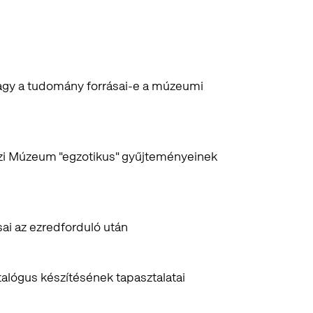
avagy a tudomány forrásai-e a múzeumi
zi Múzeum "egzotikus" gyűjteményeinek
sai az ezredforduló után
talógus készítésének tapasztalatai