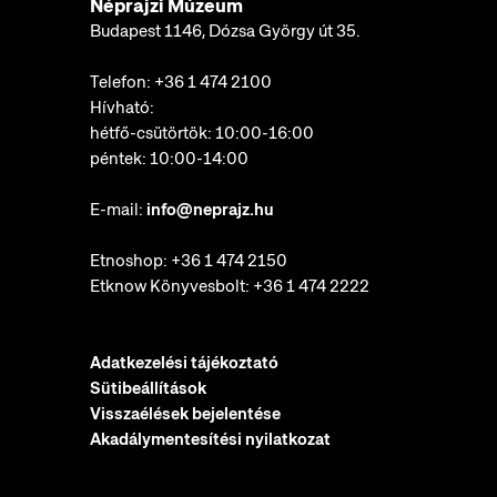
Néprajzi Múzeum
Budapest 1146, Dózsa György út 35.
Telefon:
+36 1 474 2100
Hívható:
hétfő-csütörtök: 10:00-16:00
péntek: 10:00-14:00
E-mail:
info@neprajz.hu
Etnoshop:
+36 1 474 2150
Etknow Könyvesbolt:
+36 1 474 2222
Adatkezelési tájékoztató
Sütibeállítások
Visszaélések bejelentése
Akadálymentesítési nyilatkozat