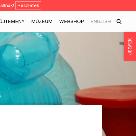
állnak!
Részletek
ŰJTEMÉNY
MÚZEUM
WEBSHOP
ENGLISH
JEGYEK