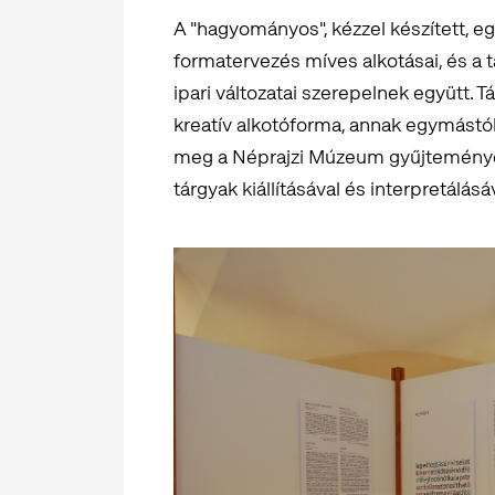
A "hagyományos", kézzel készített, eg
formatervezés míves alkotásai, és a 
ipari változatai szerepelnek együtt. T
kreatív alkotóforma, annak egymástól 
meg a Néprajzi Múzeum gyűjteményé
tárgyak kiállításával és interpretálásá