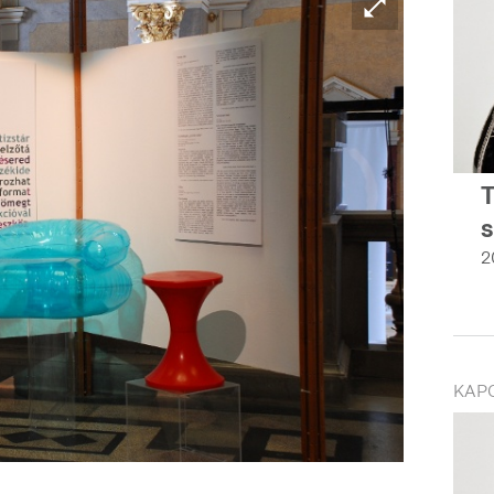
s
2
KAP