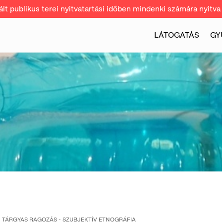
t publikus terei nyitvatartási időben mindenki számára nyitva 
LÁTOGATÁS
GY
TÁRGYAS RAGOZÁS - SZUBJEKTÍV ETNOGRÁFIA