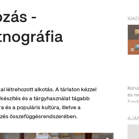
zás -
KIA
tnográfia
Korun
al létrehozott alkotás. A tárlaton kézzel
és m
ykészítés és a tárgyhasználat tágabb
Ford
 és a populáris kultúra, illetve a
ezés összefüggésrendszerében.
AJÁN