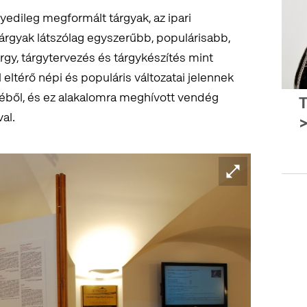
yedileg megformált tárgyak, az ipari
tárgyak látszólag egyszerűbb, populárisabb,
árgy, tárgytervezés és tárgykészítés mint
eltérő népi és populáris változatai jelennek
ből, és ez alakalomra meghívott vendég
T
val.
>