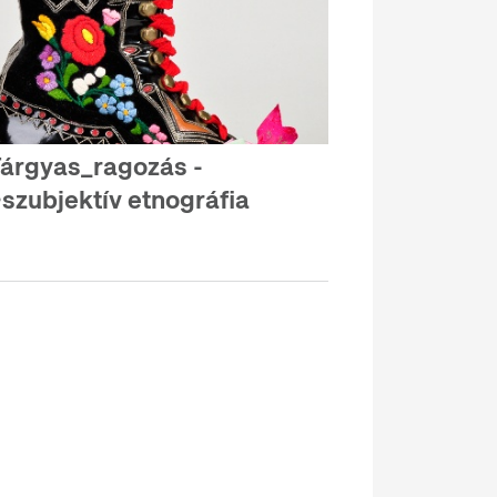
árgyas_ragozás -
szubjektív etnográfia