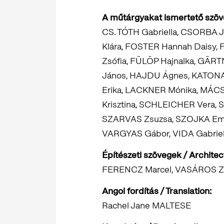
A műtárgyakat ismertető szöve
CS. TÓTH Gabriella, CSORBA J
Klára, FOSTER Hannah Daisy,
Zsófia, FÜLÖP Hajnalka, GÄR
János, HAJDU Ágnes, KATONA 
Erika, LACKNER Mónika, MÁCS
Krisztina, SCHLEICHER Vera,
SZARVAS Zsuzsa, SZOJKA Eme
VARGYAS Gábor, VIDA Gabriel
Építészeti szövegek / Architect
FERENCZ Marcel, VASÁROS Z
Angol fordítás / Translation:
Rachel Jane MALTESE