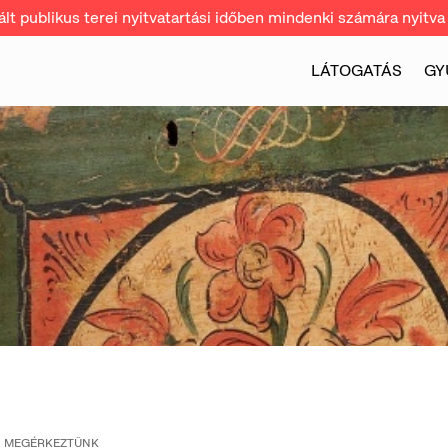
t publikus terei nyitvatartási időben mindenki számára nyitva 
LÁTOGATÁS
GY
MEGÉRKEZTÜNK