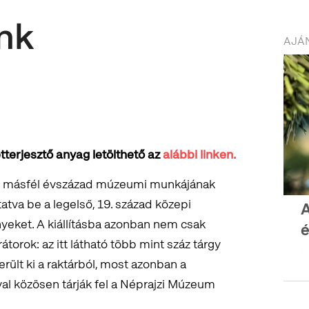
nk
AJÁN
tterjesztő anyag letölthető az
alábbi linken.
lt másfél évszázad múzeumi munkájának
tva be a legelső, 19. század közepi
yeket. A kiállításba azonban nem csak
é
átorok: az itt látható több mint száz tárgy
rült ki a raktárból, most azonban a
l közösen tárják fel a Néprajzi Múzeum