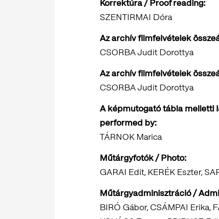
Korrektúra / Proof reading:
SZENTIRMAI Dóra
Az archív filmfelvételek összeál
CSORBA Judit Dorottya
Az archív filmfelvételek összeál
CSORBA Judit Dorottya
A képmutogató tábla melletti 
performed by:
TÁRNOK Marica
Műtárgyfotók / Photo:
GARAI Edit, KERÉK Eszter, SAR
Műtárgyadminisztráció / Admin
BIRÓ Gábor, CSÁMPAI Erika, 