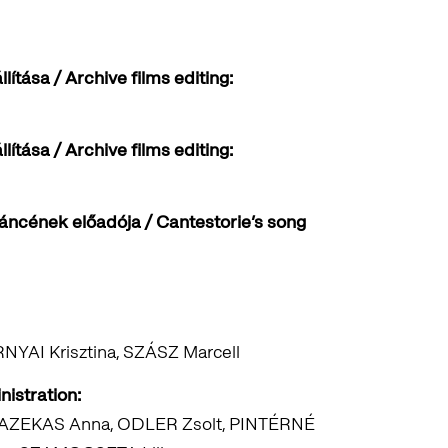
lítása / Archive films editing:
lítása / Archive films editing:
láncének előadója / Cantestorie’s song
NYAI Krisztina, SZÁSZ Marcell
istration:
FAZEKAS Anna, ODLER Zsolt, PINTÉRNÉ