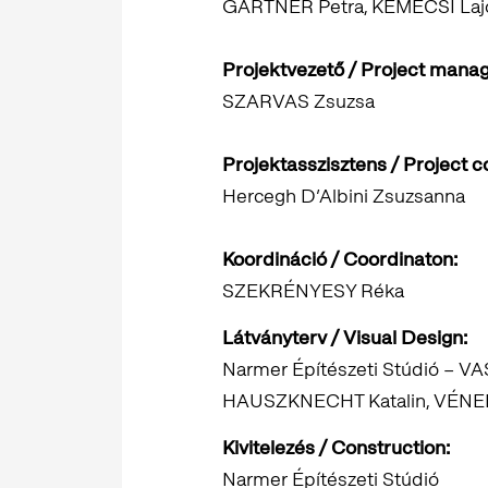
GÄRTNER Petra, KEMECSI Lajo
Projektvezető / Project manag
SZARVAS Zsuzsa
Projektasszisztens / Project c
Hercegh D’Albini Zsuzsanna
Koordináció / Coordinaton:
SZEKRÉNYESY Réka
Látványterv / Visual Design:
Narmer Építészeti Stúdió – 
HAUSZKNECHT Katalin, VÉNE
Kivitelezés / Construction:
Narmer Építészeti Stúdió