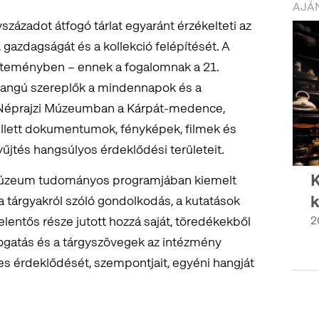
AJÁN
vszázadot átfogó tárlat egyaránt érzékelteti az
azdagságát és a kollekció felépítését. A
jteményben – ennek a fogalomnak a 21.
nrangú szereplők a mindennapok és a
 Néprajzi Múzeumban a Kárpát-medence,
llett dokumentumok, fényképek, filmek és
yűjtés hangsúlyos érdeklődési területeit.
K
 Múzeum tudományos programjában kiemelt
k
a tárgyakról szóló gondolkodás, a kutatások
2
entős része jutott hozzá saját, töredékekből
álogatás és a tárgyszövegek az intézmény
s érdeklődését, szempontjait, egyéni hangját