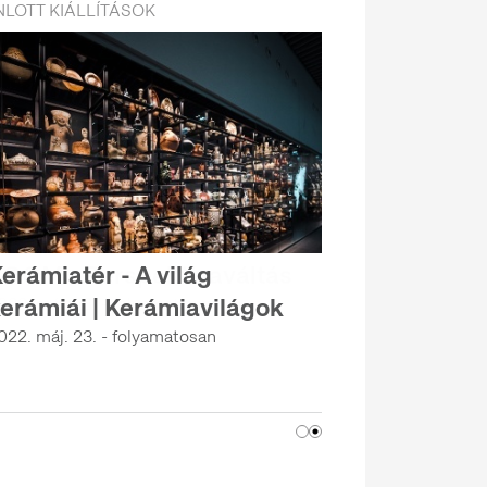
LOTT KIÁLLÍTÁSOK
erámiatér - A világ
erámiái | Kerámiavilágok
022. máj. 23. - folyamatosan