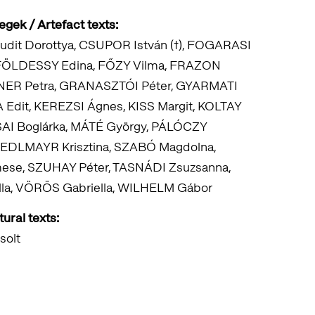
gek / Artefact texts:
udit Dorottya, CSUPOR István (†), FOGARASI
 FÖLDESSY Edina, FŐZY Vilma, FRAZON
TNER Petra, GRANASZTÓI Péter, GYARMATI
Edit, KEREZSI Ágnes, KISS Margit, KOLTAY
AI Boglárka, MÁTÉ György, PÁLÓCZY
 SEDLMAYR Krisztina, SZABÓ Magdolna,
se, SZUHAY Péter, TASNÁDI Zsuzsanna,
la, VÖRÖS Gabriella, WILHELM Gábor
ural texts:
solt