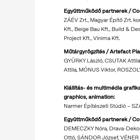
Együttműködő partnerek /
Co
ZÁÉV Zrt., Magyar Építő Zrt. ko
Kft., Beige Bau Kft., Build & De
Project Kft., Vinima Kft.
Műtárgyrögzítés / Artefact Pl
GYÜRKY László, CSUTAK Atti
Attila, MÓNUS Viktor, ROSZOL
Kiállítás- és multimédia grafi
graphics, animation:
Narmer Építészeti Stúdió – SZÁ
Együttműködő partnerek /
Co
DEMECZKY Nóra, Drava-Dekor Kf
Ottó, SÁNDOR József, VÉNER 