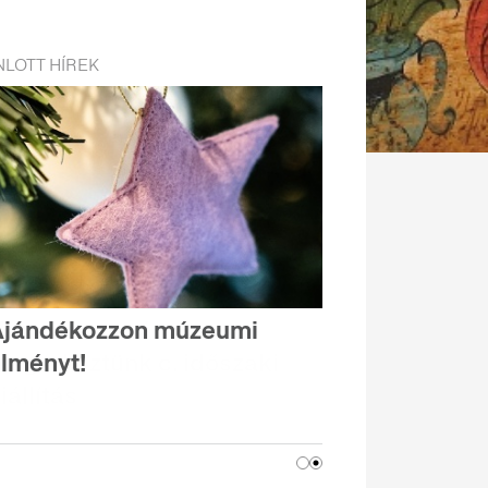
LOTT HÍREK
Ajándékozzon múzeumi
lményt!