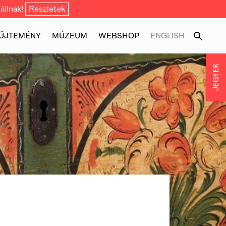
állnak!
Részletek
ŰJTEMÉNY
MÚZEUM
WEBSHOP
ENGLISH
JEGYEK