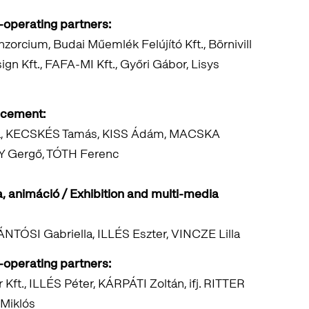
-operating partners:
nzorcium, Budai Műemlék Felújító Kft., Börnivill
sign Kft., FAFA-MI Kft., Győri Gábor, Lisys
acement:
la, KECSKÉS Tamás, KISS Ádám, MACSKA
Y Gergő, TÓTH Ferenc
ka, animáció / Exhibition and multi-media
NTÓSI Gabriella, ILLÉS Eszter, VINCZE Lilla
-operating partners
:
t., ILLÉS Péter, KÁRPÁTI Zoltán, ifj. RITTER
Miklós