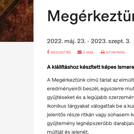
Megérkeztü
2022. máj. 23. - 2023. szept. 3.
MEGOSZTÁS
E-MAIL
NYOMTATÁS
A kiállításhoz készített képes ismere
A Megérkeztünk című tárlat az elmú
eredményeiről beszél, egyszerre muta
gyűjtéseket és a legújabb szerzemén
ikonikus tárgyakat válogattak be a kur
jelentős része ritkán vagy sohasem ke
gyűjtemény legnépszerűbb darabjaiva
múltját és jelenét.