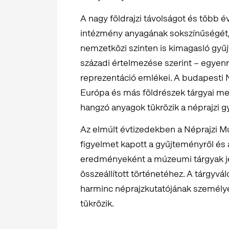
A nagy földrajzi távolságot és több é
intézmény anyagának sokszínűségét, g
nemzetközi szinten is kimagasló gyű
századi értelmezése szerint – egye
reprezentáció emlékei. A budapesti
Európa és más földrészek tárgyai me
hangzó anyagok tükrözik a néprajzi g
Az elmúlt évtizedekben a Néprajzi
figyelmet kapott a gyűjteményről és 
eredményeként a múzeumi tárgyak jel
összeállított történetéhez. A tárgyv
harminc néprajzkutatójának személye
tükrözik.