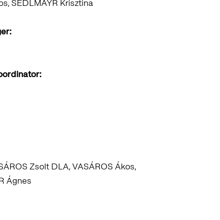
s, SEDLMAYR Krisztina
er:
oordinator:
VASÁROS Zsolt DLA, VASÁROS Ákos,
R Ágnes