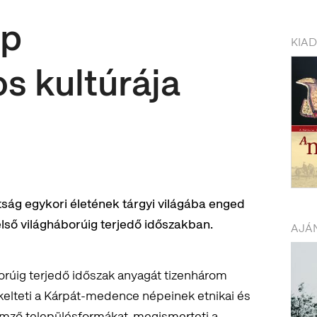
ép
KIA
 kultúrája
tság egykori életének tárgyi világába enged
első világháborúig terjedő időszakban.
AJÁN
borúig terjedő időszak anyagát tizenhárom
ékelteti a Kárpát-medence népeinek etnikai és
lemző településformákat, megismerteti a