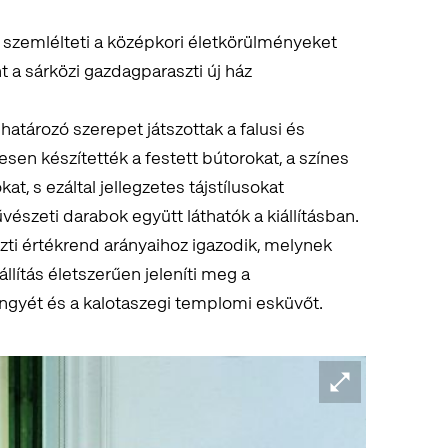
t szemlélteti a középkori életkörülményeket
nt a sárközi gazdagparaszti új ház
tározó szerepet játszottak a falusi és
en készítették a festett bútorokat, a színes
at, s ezáltal jellegzetes tájstílusokat
észeti darabok együtt láthatók a kiállításban.
zti értékrend arányaihoz igazodik, melynek
llítás életszerűen jeleníti meg a
ngyét és a kalotaszegi templomi esküvőt.