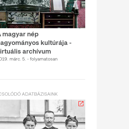
 magyar nép
agyományos kultúrája -
irtuális archívum
019. márc. 5. - folyamatosan
CSOLÓDÓ ADATBÁZISAINK