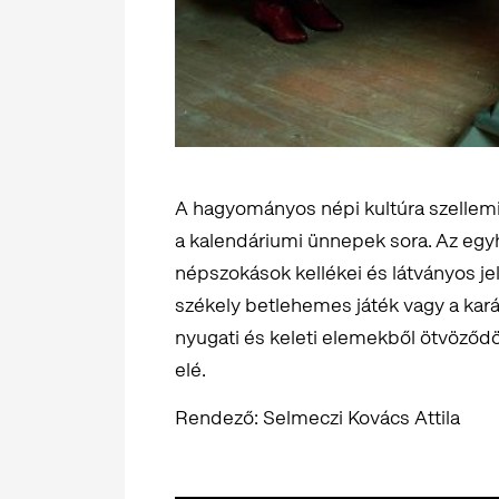
A hagyományos népi kultúra szellemi g
a kalendáriumi ünnepek sora. Az egyh
népszokások kellékei és látványos jele
székely betlehemes játék vagy a kará
nyugati és keleti elemekből ötvöződöt
elé.
Rendező: Selmeczi Kovács Attila