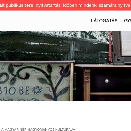
t publikus terei nyitvatartási időben mindenki számára nyitva 
LÁTOGATÁS
GY
A MAGYAR NÉP HAGYOMÁNYOS KULTÚRÁJA