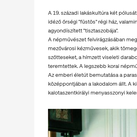
A 19. századi lakáskultúra két pólusá
idéző őrségi "füstös" régi ház, valami
agyondíszített "tisztaszobája".
A népművészet felvirágzásában megha
mezővárosi kézművesek, akik tömeges
szőtteseket, a hímzett viseleti darabok
teremtettek. A legszebb korai népműv
Az emberi életút bemutatása a paras
középpontjában a lakodalom állt. A kiá
kalotaszentkirályi menyasszonyi kele