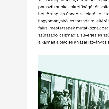
paraszti munka sokrétűségét és válto
hétköznapi és ünnepi viseletét. A lát
hagyományairól és társadalmi eltérés
falusi mesterségek mutatkoznak be: 
szűrszabó, csizmadia, süveges és szűc
alkalmait a piac és a vásár látványos e