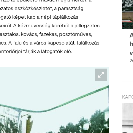
zatos eszközkészletét, a parasztság
ogató képet kap a népi táplálkozás
eiről. A kézművesség köréből a jellegzetes
asztalos, kovács, fazekas, posztóműves,
A
s. A falu és a város kapcsolatát, találkozási
h
nteriőrjei tárják a látogatók elé.
v
2
KAP