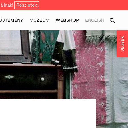
állnak!
Részletek
ŰJTEMÉNY
MÚZEUM
WEBSHOP
ENGLISH
JEGYEK