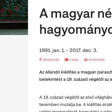
A magyar n
hagyományos
1991. jan. 1. - 2017. dec. 3.
MEGOSZTÁS
E-MAIL
NYOMTATÁS
Az állandó kiállítás a magyar parasz
betekintést a 18. század végétől az 
A 18. század végétől az első világhá
teremben mutatja be. A kiállítás érz
vallási megoszlását, bemutatja a jel