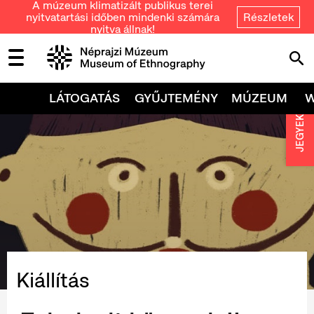
A múzeum klimatizált publikus terei
nyitvatartási időben mindenki számára
Részletek
nyitva állnak!
LÁTOGATÁS
GYŰJTEMÉNY
MÚZEUM
JEGYEK
Kiállítás