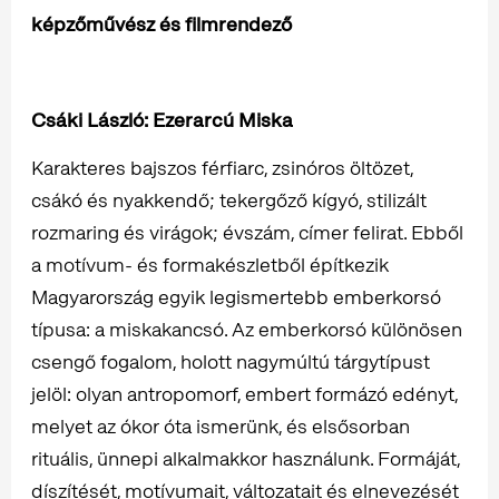
képzőművész és filmrendező
Csáki László: Ezerarcú Miska
Karakteres bajszos férfiarc, zsinóros öltözet,
csákó és nyakkendő; tekergőző kígyó, stilizált
rozmaring és virágok; évszám, címer felirat. Ebből
a motívum- és formakészletből építkezik
Magyarország egyik legismertebb emberkorsó
típusa: a miskakancsó. Az emberkorsó különösen
csengő fogalom, holott nagymúltú tárgytípust
jelöl: olyan antropomorf, embert formázó edényt,
melyet az ókor óta ismerünk, és elsősorban
rituális, ünnepi alkalmakkor használunk. Formáját,
díszítését, motívumait, változatait és elnevezését