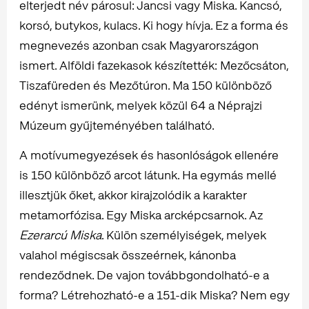
elterjedt név párosul: Jancsi vagy Miska. Kancsó,
korsó, butykos, kulacs. Ki hogy hívja. Ez a forma és
megnevezés azonban csak Magyarországon
ismert. Alföldi fazekasok készítették: Mezőcsáton,
Tiszafüreden és Mezőtúron. Ma 150 különböző
edényt ismerünk, melyek közül 64 a Néprajzi
Múzeum gyűjteményében található.
A motívumegyezések és hasonlóságok ellenére
is 150 különböző arcot látunk. Ha egymás mellé
illesztjük őket, akkor kirajzolódik a karakter
metamorfózisa. Egy Miska arcképcsarnok. Az
Ezerarcú Miska
. Külön személyiségek, melyek
valahol mégiscsak összeérnek, kánonba
rendeződnek. De vajon továbbgondolható-e a
forma? Létrehozható-e a 151-dik Miska? Nem egy