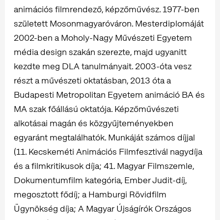
animációs filmrendező, képzőművész. 1977-ben
született Mosonmagyaróváron. Mesterdiplomáját
2002-ben a Moholy-Nagy Művészeti Egyetem
média design szakán szerezte, majd ugyanitt
kezdte meg DLA tanulmányait. 2003-óta vesz
részt a művészeti oktatásban, 2013 óta a
Budapesti Metropolitan Egyetem animáció BA és
MA szak főállású oktatója. Képzőművészeti
alkotásai magán és közgyűjteményekben
egyaránt megtalálhatók. Munkáját számos díjjal
(11. Kecskeméti Animációs Filmfesztivál nagydíja
és a filmkritikusok díja; 41. Magyar Filmszemle,
Dokumentumfilm kategória, Ember Judit-díj,
megosztott fődíj; a Hamburgi Rövidfilm
Ügynökség díja; A Magyar Újságírók Országos