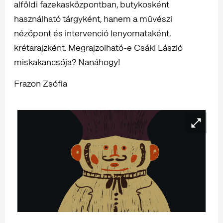
alföldi fazekasközpontban, butykosként
használható tárgyként, hanem a művészi
nézőpont és intervenció lenyomataként,
krétarajzként. Megrajzolható-e Csáki László
miskakancsója? Nanáhogy!
Frazon Zsófia