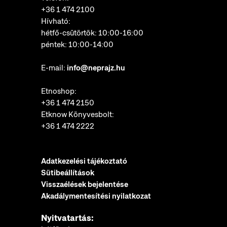
+36 1 474 2100
Hívható:
hétfő-csütörtök: 10:00-16:00
péntek: 10:00-14:00
E-mail:
info@neprajz.hu
Etnoshop:
+36 1 474 2150
Etknow Könyvesbolt:
+36 1 474 2222
Adatkezelési tájékoztató
Sütibeállítások
Visszaélések bejelentése
Akadálymentesítési nyilatkozat
Nyitvatartás: