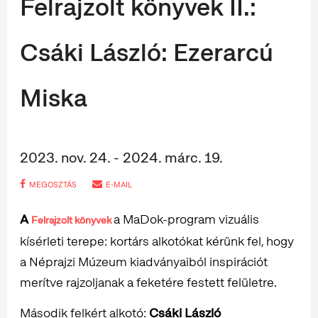
Felrajzolt könyvek II.:
Csáki László: Ezerarcú
Miska
2023. nov. 24. - 2024. márc. 19.
MEGOSZTÁS
E-MAIL
A
a MaDok-program vizuális
Felrajzolt könyvek
kísérleti terepe: kortárs alkotókat kérünk fel, hogy
a Néprajzi Múzeum kiadványaiból inspirációt
merítve rajzoljanak a feketére festett felületre.
Második felkért alkotó:
Csáki László