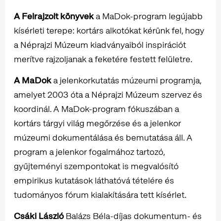
A Felrajzolt könyvek
a MaDok-program legújabb
kísérleti terepe: kortárs alkotókat kérünk fel, hogy
a Néprajzi Múzeum kiadványaiból inspirációt
merítve rajzoljanak a feketére festett felületre.
A MaDok
a jelenkorkutatás múzeumi programja,
amelyet 2003 óta a Néprajzi Múzeum szervez és
koordinál. A MaDok-program fókuszában a
kortárs tárgyi világ megőrzése és a jelenkor
múzeumi dokumentálása és bemutatása áll. A
program a jelenkor fogalmához tartozó,
gyűjteményi szempontokat is megvalósító
empirikus kutatások láthatóvá tételére és
tudományos fórum kialakítására tett kísérlet.
Csáki László
Balázs Béla-díjas dokumentum- és