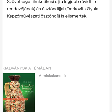
Szövetsége filmkritikusi díj a legjobb rövidfilm
rendezőjének) és ösztöndíjjal (Derkovits Gyula
Képzőművészeti ösztöndíj) is elismerték.
KIADVÁNYOK A TÉMÁBAN
A miskakancsó