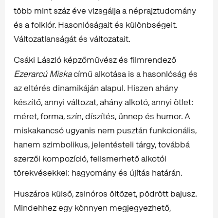
több mint száz éve vizsgálja a néprajztudomány
és a folklór. Hasonlóságait és különbségeit.
Változatlanságát és változatait.
Csáki László képzőművész és filmrendező
Ezerarcú Miska
című alkotása is a hasonlóság és
az eltérés dinamikáján alapul. Hiszen ahány
készítő, annyi változat, ahány alkotó, annyi ötlet:
méret, forma, szín, díszítés, ünnep és humor. A
miskakancsó ugyanis nem pusztán funkcionális,
hanem szimbolikus, jelentésteli tárgy, továbbá
szerzői kompozíció, felismerhető alkotói
törekvésekkel: hagyomány és újítás határán.
Huszáros külső, zsinóros öltözet, pödrött bajusz.
Mindehhez egy könnyen megjegyezhető,