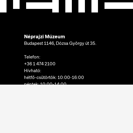
Néprajzi Múzeum
Budapest 1146, Dózsa György út 35.
Telefon:
+36 1 474 2100
Hívható:
hétfő-csütörtök: 10:00-16:00
péntek: 10:00-14:00
E-mail:
info@neprajz.hu
Etnoshop:
+36 1 474 2150
Etknow Könyvesbolt:
+36 1 474 2222