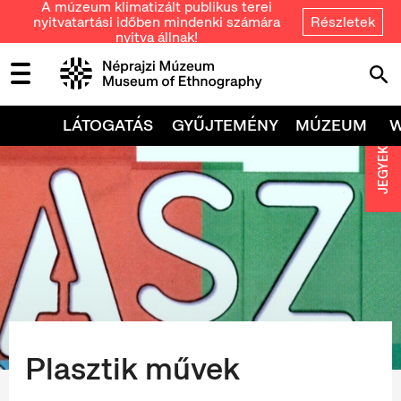
A múzeum klimatizált publikus terei
nyitvatartási időben mindenki számára
Részletek
nyitva állnak!
LÁTOGATÁS
GYŰJTEMÉNY
MÚZEUM
JEGYEK
Plasztik művek