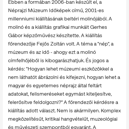
Ebben a formában 2006-ban készült el, a
Néprajzi Múzeum Időképek című, 2001-es
millenniumi kiállításának beltéri molinójából. A
molinó és a kiállítás grafikai munkáit Gerhes
Gábor képzőművész készítette. A kiállítás
főrendezője Fejős Zoltán volt. A téma a "nép", a
múzeum és az idő - ahogy ezt a molinó
címfelhőjéből is kibogarászhatjuk. És jogos a
kérdés: "Hogyan lehet múzeumi eszközökkel a
nem láthatót ábrázolni és kifejezni, hogyan lehet a
magyar és egyetemes néprajz által feltárt
adatokat, felismeréseket egymást kiteljesítve,
felerősítve feldolgozni?" A főrendezői kérdésre a
kiállítás adott választ. Nem is akármilyen. Komplex
megközelítésűt, kritikai hangvételűt, muzeológiai
és művészeti szempontból egyaránt. A