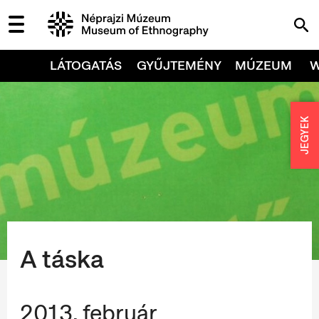
LÁTOGATÁS
GYŰJTEMÉNY
MÚZEUM
JEGYEK
A táska
2013. február