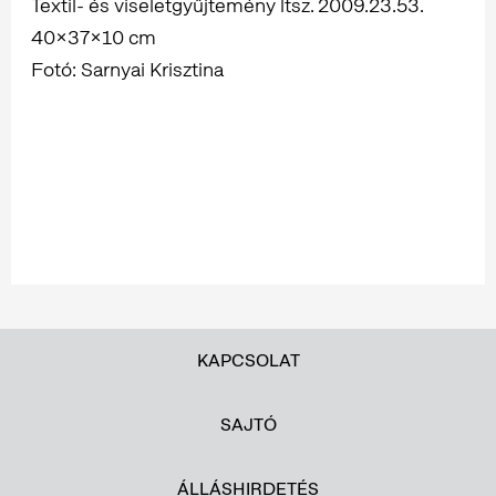
Textil- és viseletgyűjtemény ltsz. 2009.23.53.
40×37×10 cm
Fotó: Sarnyai Krisztina
KAPCSOLAT
SAJTÓ
ÁLLÁSHIRDETÉS