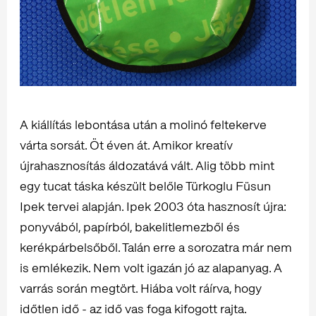
A kiállítás lebontása után a molinó feltekerve
várta sorsát. Öt éven át. Amikor kreatív
újrahasznosítás áldozatává vált. Alig több mint
egy tucat táska készült belőle Türkoglu Füsun
Ipek tervei alapján. Ipek 2003 óta hasznosít újra:
ponyvából, papírból, bakelitlemezből és
kerékpárbelsőből. Talán erre a sorozatra már nem
is emlékezik. Nem volt igazán jó az alapanyag. A
varrás során megtört. Hiába volt ráírva, hogy
időtlen idő - az idő vas foga kifogott rajta.