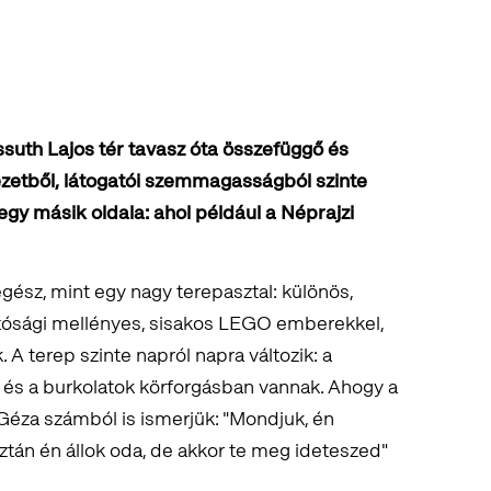
ssuth Lajos tér tavasz óta összefüggő és
 nézetből, látogatói szemmagasságból szinte
egy másik oldala: ahol például a Néprajzi
 egész, mint egy nagy terepasztal: különös,
tósági mellényes, sisakos LEGO emberekkel,
k. A terep szinte napról napra változik: a
 és a burkolatok körforgásban vannak. Ahogy a
éza számból is ismerjük: "Mondjuk, én
ztán én állok oda, de akkor te meg ideteszed"