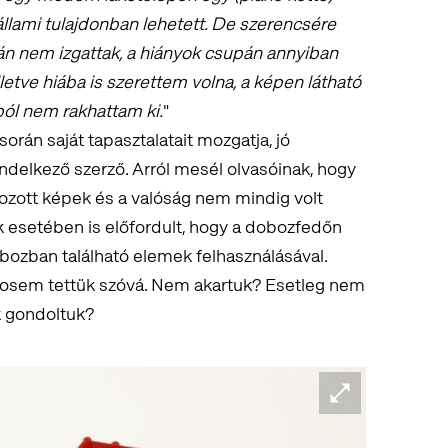
állami tulajdonban lehetett. De szerencsére
án nem izgattak, a hiányok csupán annyiban
lletve hiába is szerettem volna, a képen látható
ból nem rakhattam ki.
"
során saját tapasztalatait mozgatja, jó
endelkező szerző. Arról mesél olvasóinak, hogy
ehozott képek és a valóság nem mindig volt
 esetében is előfordult, hogy a dobozfedőn
obozban található elemek felhasználásával.
sosem tettük szóvá. Nem akartuk? Esetleg nem
 gondoltuk?