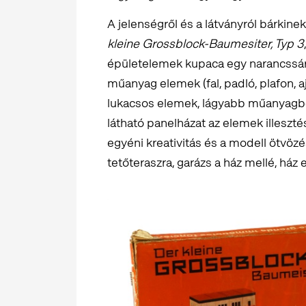
A jelenségről és a látványról bárkinek
kleine Grossblock-Baumesiter, Typ 3
épületelemek kupaca egy narancssár
műanyag elemek (fal, padló, plafon, a
lukacsos elemek, lágyabb műanyagból
látható panelházat az elemek illeszté
egyéni kreativitás és a modell ötvözés
tetőteraszra, garázs a ház mellé, ház e