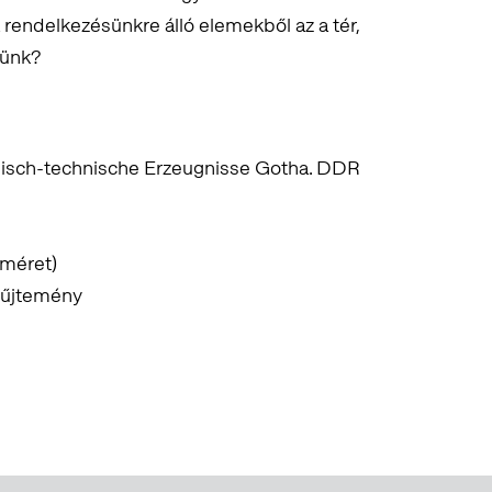
 rendelkezésünkre álló elemekből az a tér,
tünk?
misch-technische Erzeugnisse Gotha. DDR
 méret)
yűjtemény