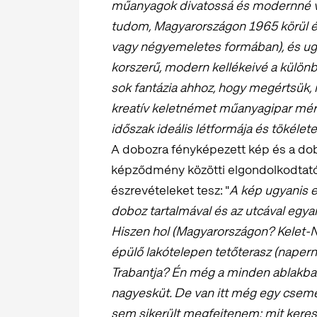
műanyagok divatossá és modernné vál
tudom, Magyarországon 1965 körül é
vagy négyemeletes formában), és ugy
korszerű, modern kellékeivé a különb
sok fantázia ahhoz, hogy megértsük, 
kreatív keletnémet műanyagipar mérn
időszak ideális létformája és tökéle
A dobozra fényképezett kép és a dob
képződmény közötti elgondolkodtat
észrevételeket tesz: "
A kép ugyanis eg
doboz tartalmával és az utcával egy
Hiszen hol (Magyarországon? Kelet-
épülő lakótelepen tetőterasz (naper
Trabantja? Én még a minden ablakba
nagyesküt. De van itt még egy cseme
sem sikerült megfejtenem: mit keres