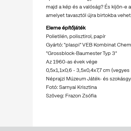
majd a kép és a valóság? És kijön-e a
amelyet tavasztól újra birtokba vehe
Eleme építőjáték
Polietilén, polisztirol, papír
Gyártó: "plaspi" VEB Kombinat Che
"Grossblock-Baumester Typ 3"
Az 1960-as évek vége
0,5x1,1x0,6 - 3,5x0,4x7,7 cm (vegyes
Néprajzi Múzeum Játék- és szokásg
Fotó: Sarnyai Krisztina
Szöveg: Frazon Zsófia