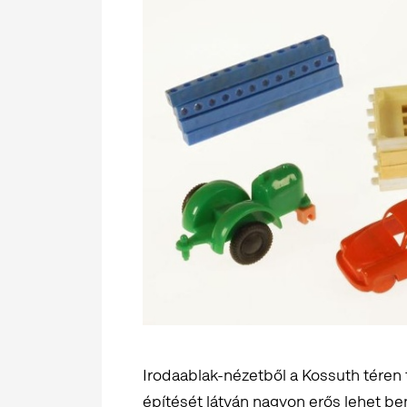
Irodaablak-nézetből a Kossuth téren 
építését látván nagyon erős lehet be