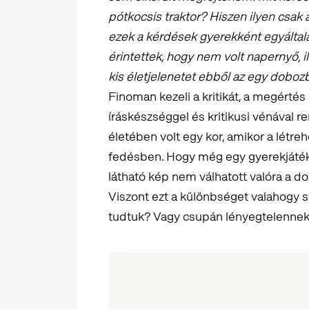
pótkocsis traktor? Hiszen ilyen csak 
ezek a kérdések gyerekként egyáltal
érintettek, hogy nem volt napernyő, i
kis életjelenetet ebből az egy doboz
Finoman kezeli a kritikát, a megértés 
íráskészséggel és kritikusi vénával r
életében volt egy kor, amikor a létr
fedésben. Hogy még egy gyerekjáték
látható kép nem válhatott valóra a d
Viszont ezt a különbséget valahogy 
tudtuk? Vagy csupán lényegtelennek