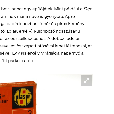
 bevillanhat egy építőjáték. Mint például a
Der
, aminek már a neve is gyönyörű. Apró
ga papírdobozban: fehér és piros kemény
jtó, ablak, erkély), különböző hosszúságú
, az összeillesztéshez. A doboz fedelén
sével és összepattintásával lehet létrehozni, az
ével. Egy kis erkély, virágláda, napernyő a
lőtt parkoló autó.