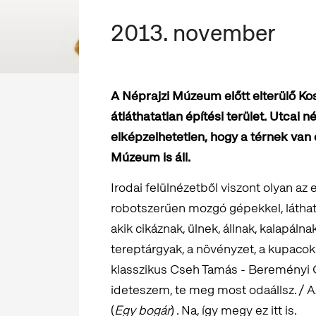
2013. november
A Néprajzi Múzeum előtt elterülő Ko
átláthatatlan építési terület. Utcai
elképzelhetetlen, hogy a térnek van 
Múzeum is áll.
Irodai felülnézetből viszont olyan az
robotszerűen mozgó gépekkel, látha
akik cikáznak, ülnek, állnak, kalapálna
tereptárgyak, a növényzet, a kupacok
klasszikus Cseh Tamás - Bereményi G
ideteszem, te meg most odaállsz. / A
(
Egy bogár
) . Na, így megy ez itt is.