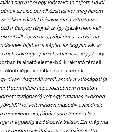
ása nagyjából egy időszakban zajlott. Ha jól
pültek az első panelházak (akkor még három-
anekkor váltak lakásaink elmaradhatatlan,
öző műanyag tárgyak is. Így igazán nem kell
miként állt össze az egyébként szárnyalóan
ökeinek fejében a képlet, és hogyan vált az
tes matériája egy építőjátékban valósággá
" - írja.
ozban található elemekből kirakható térbeli
ó különbségre vonatkozóan is remek
y olyan világot ábrázolt, amely a valósággal (a
aránt) semmiféle kapcsolatot nem mutatott.
Németországban?) volt egy hatvanas években
nyővel!)? Hol volt minden második családnak
n megjelenő virágládára sem tenném le a
ge: mégpedig a pótkocsis traktor. Ezt még ma
 egy modern lakótelepen egy (pláne kettő)