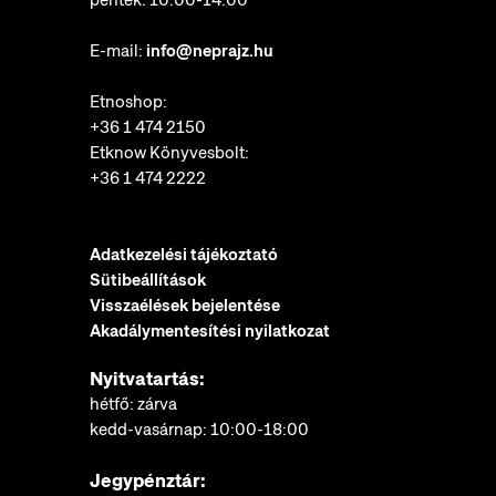
E-mail:
info@neprajz.hu
Etnoshop:
+36 1 474 2150
Etknow Könyvesbolt:
+36 1 474 2222
Adatkezelési tájékoztató
Sütibeállítások
Visszaélések bejelentése
Akadálymentesítési nyilatkozat
Nyitvatartás:
hétfő: zárva
kedd-vasárnap: 10:00-18:00
Jegypénztár: