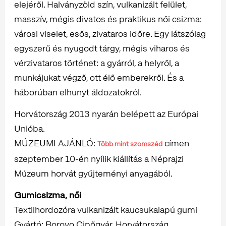
elejéről. Halványzöld szín, vulkanizált felület,
masszív, mégis divatos és praktikus női csizma:
városi viselet, esős, zivataros időre. Egy látszólag
egyszerű és nyugodt tárgy, mégis viharos és
vérzivataros történet: a gyárról, a helyről, a
munkájukat végző, ott élő emberekről. És a
háborúban elhunyt áldozatokról.
Horvátország 2013 nyarán belépett az Európai
Unióba.
MÚZEUMI AJÁNLÓ:
címen
Több mint szomszéd
szeptember 10-én nyílik kiállítás a Néprajzi
Múzeum horvát gyűjteményi anyagából.
Gumicsizma, női
Textilhordozóra vulkanizált kaucsukalapú gumi
Gyártó: Borovo Cipőgyár, Horvátország