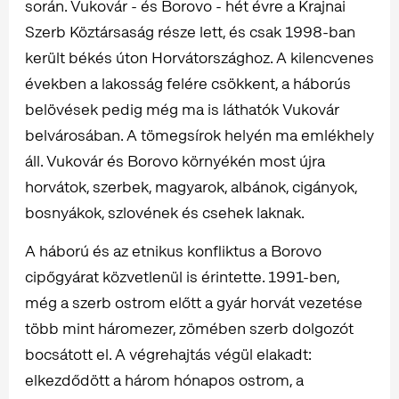
során. Vukovár - és Borovo - hét évre a Krajnai
Szerb Köztársaság része lett, és csak 1998-ban
került békés úton Horvátországhoz. A kilencvenes
években a lakosság felére csökkent, a háborús
belövések pedig még ma is láthatók Vukovár
belvárosában. A tömegsírok helyén ma emlékhely
áll. Vukovár és Borovo környékén most újra
horvátok, szerbek, magyarok, albánok, cigányok,
bosnyákok, szlovének és csehek laknak.
A háború és az etnikus konfliktus a Borovo
cipőgyárat közvetlenül is érintette. 1991-ben,
még a szerb ostrom előtt a gyár horvát vezetése
több mint háromezer, zömében szerb dolgozót
bocsátott el. A végrehajtás végül elakadt:
elkezdődött a három hónapos ostrom, a