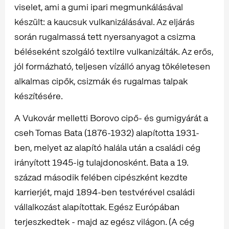
viselet, ami a gumi ipari megmunkálásával
készült: a kaucsuk vulkanizálásával. Az eljárás
során rugalmassá tett nyersanyagot a csizma
béléseként szolgáló textilre vulkanizálták. Az erős,
jól formázható, teljesen vízálló anyag tökéletesen
alkalmas cipők, csizmák és rugalmas talpak
készítésére.
A Vukovár melletti Borovo cipő- és gumigyárát a
cseh Tomas Bata (1876-1932) alapította 1931-
ben, melyet az alapító halála után a családi cég
irányított 1945-ig tulajdonosként. Bata a 19.
század második felében cipészként kezdte
karrierjét, majd 1894-ben testvérével családi
vállalkozást alapítottak. Egész Európában
terjeszkedtek - majd az egész világon. (A cég