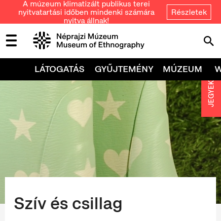
A múzeum klimatizált publikus terei
nyitvatartási időben mindenki számára
Részletek
nyitva állnak!
LÁTOGATÁS
GYŰJTEMÉNY
MÚZEUM
JEGYEK
Szív és csillag