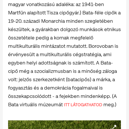
magyar vonatkozású adaléka: az 1941-ben
Martfűn alapított Tisza cipőgyár.) Bata-féle cipők a
19-20. századi Monarchia minden szegletében
készültek, a gyárakban dolgozó munkások etnikus
összetétele pedig a kornak megfelelő
multikulturális mintázatot mutatott. Borovoban is
érvényesült a multikulturális cégstratégia, ami
egyben helyi adottságnak is számított. A Bata-
cipő még a szocializmusban is a minőség záloga
volt: jelzős szerkezetként (batacipős) a márka, a
fogyasztás és a demokrácia fogalmaival is
összekapcsolódott - a fejekben mindenképp. (A
Bata virtuális múzeumát
meg.)
ITT LÁTOGATHATOD