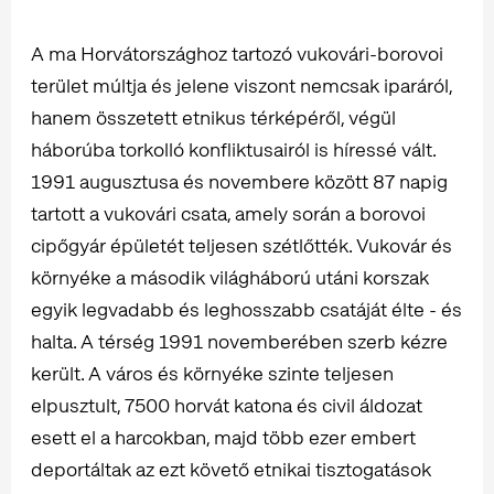
A ma Horvátországhoz tartozó vukovári-borovoi
terület múltja és jelene viszont nemcsak iparáról,
hanem összetett etnikus térképéről, végül
háborúba torkolló konfliktusairól is híressé vált.
1991 augusztusa és novembere között 87 napig
tartott a vukovári csata, amely során a borovoi
cipőgyár épületét teljesen szétlőtték. Vukovár és
környéke a második világháború utáni korszak
egyik legvadabb és leghosszabb csatáját élte - és
halta. A térség 1991 novemberében szerb kézre
került. A város és környéke szinte teljesen
elpusztult, 7500 horvát katona és civil áldozat
esett el a harcokban, majd több ezer embert
deportáltak az ezt követő etnikai tisztogatások