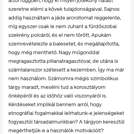
attól függően, hogy ki milyen jótékony hatást
szeretne elérni a kövek tulajdonságaival. Sajnos
addig használtam a jáde arcrollomat reggelente,
míg egyszer csak le nem zuhant a fürdőszobai
szekrény polcáról, és el nem törött. Apukám
szemrevételezte a balesetet, és megállapította,
hogy még menthető. Nagy műgonddal
megragasztotta pillanatragasztóval, de utána is
számtalanszor szétesett a kezemben. Így ma már
nem használom. Számomra mégis szimbolikus
tárgy maradt, mesélni tud a korosztályom
önképéről és az időhöz való viszonyáról is.
Kérdéseket implikál bennem arról, hogy
etnográfiai fogalmakkal leírhatunk-e jelenségeket
fogyasztói társadalmunkban? A tárgyon keresztül
megérthetjük-e a használók motivációit?