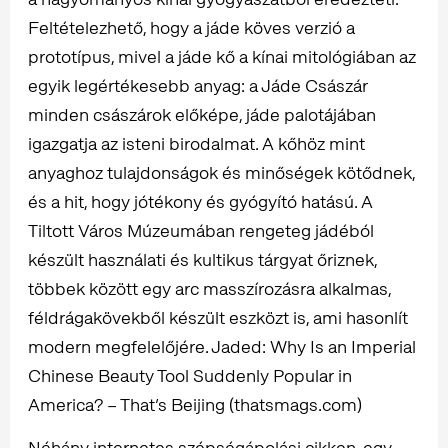
Feltételezhető, hogy a jáde köves verzió a
prototípus, mivel a jáde kő a kínai mitológiában az
egyik legértékesebb anyag: a Jáde Császár
minden császárok előképe, jáde palotájában
igazgatja az isteni birodalmat. A kőhöz mint
anyaghoz tulajdonságok és minőségek kötődnek,
és a hit, hogy jótékony és gyógyító hatású. A
Tiltott Város Múzeumában rengeteg jádéból
készült használati és kultikus tárgyat őriznek,
többek között egy arc masszírozásra alkalmas,
féldrágakövekből készült eszközt is, ami hasonlít
modern megfelelőjére. Jaded: Why Is an Imperial
Chinese Beauty Tool Suddenly Popular in
America? – That’s Beijing (thatsmags.com)
Néhány internetes szépségápolási cikken, egy