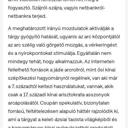
fogyasztó. Szájról-szájra, vagyis netbankról-
netbankra terjed.
A meghatározott irányú mozdulatok aktiválják a
tárgy gyógyító hatását, ugyanis az arc központjától
az arc szélig való görgető mozgás, a vérkeringést
és a nyirokpontokat stimulálja. Egyáltalán nem
mindegy tehát, hogy alkalmazzuk. Az interneten
fellelhető források a jáde arcrollról, mint ősi kínai
szépítkezési hagyományról regélnek, van aki már
a 7. századtól keltezi használatukat, vannak, akik
csak a 17. századi kínai arisztokrata asszonyok
arcápolásától. Csupán spekulatív, bizonytalan
forrású, feltételezésen alapuló háttér rajzolódik ki,
ami a tárgyat a kelet-ázsiai taoista világképből és
a hagyományos kínai gyógyászatból eredezteti.