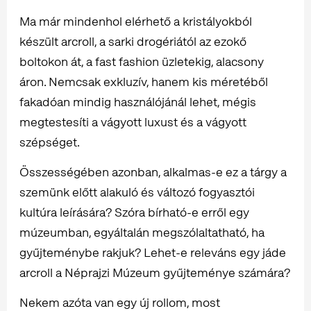
Ma már mindenhol elérhető a kristályokból
készült arcroll, a sarki drogériától az ezokő
boltokon át, a fast fashion üzletekig, alacsony
áron. Nemcsak exkluzív, hanem kis méretéből
fakadóan mindig használójánál lehet, mégis
megtestesíti a vágyott luxust és a vágyott
szépséget.
Összességében azonban, alkalmas-e ez a tárgy a
szemünk előtt alakuló és változó fogyasztói
kultúra leírására? Szóra bírható-e erről egy
múzeumban, egyáltalán megszólaltatható, ha
gyűjteménybe rakjuk? Lehet-e releváns egy jáde
arcroll a Néprajzi Múzeum gyűjteménye számára?
Nekem azóta van egy új rollom, most