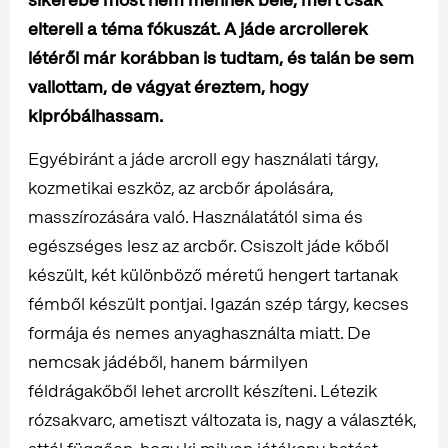
eltereli a téma fókuszát. A jáde arcrollerek
létéről már korábban is tudtam, és talán be sem
vallottam, de vágyat éreztem, hogy
kipróbálhassam.
Egyébiránt a jáde arcroll egy használati tárgy,
kozmetikai eszköz, az arcbőr ápolására,
masszírozására való. Használatától sima és
egészséges lesz az arcbőr. Csiszolt jáde kőből
készült, két különböző méretű hengert tartanak
fémből készült pontjai. Igazán szép tárgy, kecses
formája és nemes anyaghasználta miatt. De
nemcsak jádéből, hanem bármilyen
féldrágakőből lehet arcrollt készíteni. Létezik
rózsakvarc, ametiszt változata is, nagy a választék,