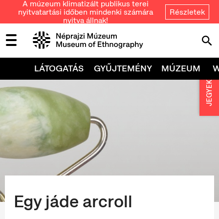
A múzeum klimatizált publikus terei
nyitvatartási időben mindenki számára
Részletek
nyitva állnak!
LÁTOGATÁS
GYŰJTEMÉNY
MÚZEUM
JEGYEK
Egy jáde arcroll