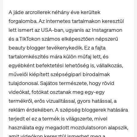
A jáde arcrollerek néhány éve kerültek
forgalomba. Az internetes tartalmakon keresztül
lett ismert az USA-ban, ugyanis az Instagramon
és a TikTokon számos elképesztően népszerű
beauty blogger tevékenykedik. Ez a fajta
tartalomkészítés mára külön műfaj lett, és
egyébként befektetési lehetőség is, vállalkozás,
művelői kiépített szépségipari birodalmak
tulajdonosai. Sajátos természete, hogy rövid
videókat, fotókat osztanak meg egy-egy
termékről, erős vizualitással, gyors hatással, a
reklám érdekében. A szépség bloggerek hatására
terjedt el ez a termék is világszerte, mivel
használata egy megadott mozdulatsoron alapszik,
amit videókon keresztül ismerhet meg a