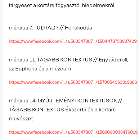
tárgyeset a kortárs fogyasztói hiedelmekről
március 7. TUDTAD? // Fonakodás
https://www.facebook.com/.../a.563347807.../1564476733937429
március 11. TÁGABB KONTEXTUS // Egy jáderoll,
az Euphoria és a múzeum
https://www.facebook.com/.../a.563347807.../1570654363319666
március 14. GYŰJTEMÉNYI KONTEXTUSOK //
TÁGABB KONTEXTUS Ékszerfa és a kortárs
művészet
https://www.facebook.com/.../a.563347807.../1569090833476019