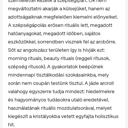
szemlélettel kezelik a szépségipart. Ők nem
megváltoztatni akarják a külsejüket, hanem az
adottságaiknak megfelelően kiemelni előnyeiket.
A szépségápolás erősen rituális lett, megadott
hatóanyagokat, megadott időben, sajátos
eszközökkel, sorrendben visznek fel az arcbőrre.
Sőt az angolszász területen így is hívják ezt:
morning rituals, beauty rituals (reggeli rítusok,
szépség rítusok). A gyakorlatok beépülnek
mindennapi tisztálkodási szokásainkba, mely
során nem csupán testünk tisztul. A jáde arcroll
valahogy egyszerre tudja mindezt: hiedelmekre
és hagyományos tudásokra utaló eredetével,
használatának rituális mozdulatsorával, melyet
kiegészít a kristályokba vetett egyfajta holisztikus
hit.