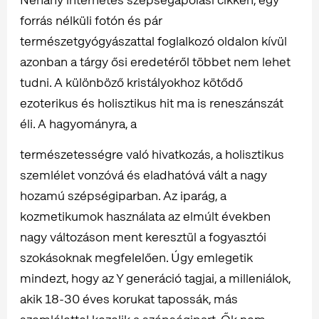
forrás nélküli fotón és pár
természetgyógyászattal foglalkozó oldalon kívül
azonban a tárgy ősi eredetéről többet nem lehet
tudni. A különböző kristályokhoz kötődő
ezoterikus és holisztikus hit ma is reneszánszát
éli. A hagyományra, a
természetességre való hivatkozás, a holisztikus
szemlélet vonzóvá és eladhatóvá vált a nagy
hozamú szépségiparban. Az iparág, a
kozmetikumok használata az elmúlt években
nagy változáson ment keresztül a fogyasztói
szokásoknak megfelelően. Úgy emlegetik
mindezt, hogy az Y generáció tagjai, a milleniálok,
akik 18-30 éves korukat tapossák, más