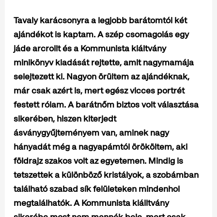
Tavaly karácsonyra a legjobb barátomtól két
ajándékot is kaptam. A szép csomagolás egy
jáde arcrollt és a Kommunista kiáltvány
minikönyv kiadását rejtette, amit nagymamája
selejtezett ki. Nagyon örültem az ajándéknak,
már csak azért is, mert egész vicces portrét
festett rólam. A barátnőm biztos volt választása
sikerében, hiszen kiterjedt
ásványgyűjteményem van, aminek nagy
hányadát még a nagyapámtól örököltem, aki
földrajz szakos volt az egyetemen. Mindig is
tetszettek a különböző kristályok, a szobámban
található szabad sík felületeken mindenhol
megtalálhatók. A Kommunista kiálltvány
sikerébe most nem mennék bele, mert csak