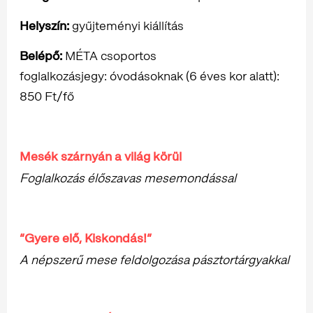
Helyszín:
gyűjteményi kiállítás
Belépő:
MÉTA csoportos
foglalkozásjegy: óvodásoknak (6 éves kor alatt):
850 Ft/fő
Mesék szárnyán a világ körül
Foglalkozás élőszavas mesemondással
“Gyere elő, Kiskondás!”
A népszerű mese feldolgozása pásztortárgyakkal