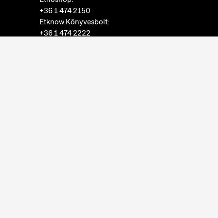
+36 1 474 2150
Etknow Könyvesbolt:
+36 1 474 2222
Adatkezelési tájékoztató
Sütibeállítások
Visszaélések bejelentése
Akadálymentesítési nyilatkozat
Nyitvatartás:
hétfő: zárva
kedd-vasárnap: 10:00-18:00
Jegypénztár:
hétfő: zárva
kedd-vasárnap: 10:00-17:30