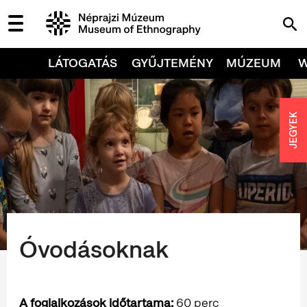
LÁTOGATÁS
GYŰJTEMÉNY
MÚZEUM
JEGYEK
Óvodásoknak
A foglalkozások időtartama:
60 perc