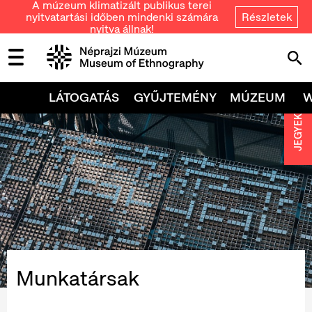
A múzeum klimatizált publikus terei
nyitvatartási időben mindenki számára
Részletek
nyitva állnak!
LÁTOGATÁS
GYŰJTEMÉNY
MÚZEUM
JEGYEK
Munkatársak