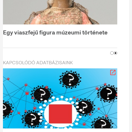
Egy viaszfejű figura múzeumi története
KAPCSOLÓDÓ ADATBÁZISAINK