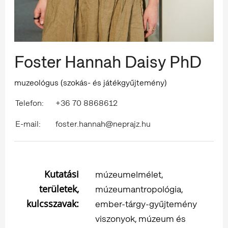
Foster Hannah Daisy PhD
muzeológus (szokás- és játékgyűjtemény)
Telefon:
+36 70 8868612
E-mail:
foster.hannah@neprajz.hu
Kutatási
múzeumelmélet,
területek,
múzeumantropológia,
kulcsszavak:
ember-tárgy-gyűjtemény
viszonyok, múzeum és