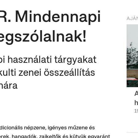
. Mindennapi
AJÁN
egszólalnak!
pi használati tárgyakat
ulti zenei összeállítás
mára
A
h
1
radicionális népzene, igényes műzene és
rek, hangadók, zajkeltők és kütyük egyaránt