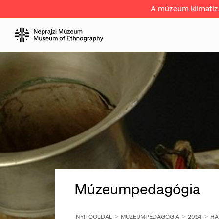
A múzeum klimatizál
Múzeumpedagógia
NYITÓOLDAL
MÚZEUMPEDAGÓGIA
2014
HA