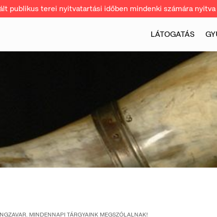
t publikus terei nyitvatartási időben mindenki számára nyitva 
LÁTOGATÁS
GY
NGZAVAR. MINDENNAPI TÁRGYAINK MEGSZÓLALNAK!