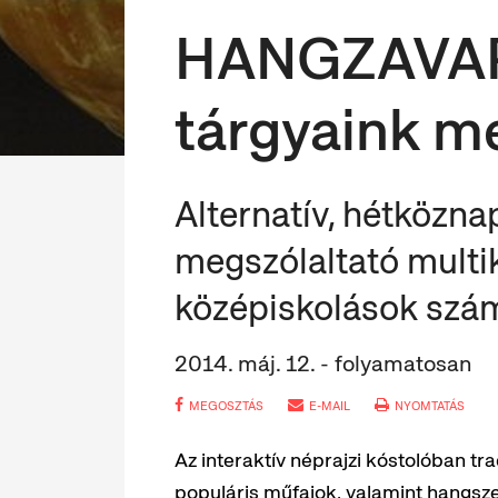
HANGZAVAR
tárgyaink m
Alternatív, hétközna
megszólaltató multik
középiskolások szá
2014. máj. 12. - folyamatosan
MEGOSZTÁS
E-MAIL
NYOMTATÁS
Az interaktív néprajzi kóstolóban t
populáris műfajok, valamint hangsze