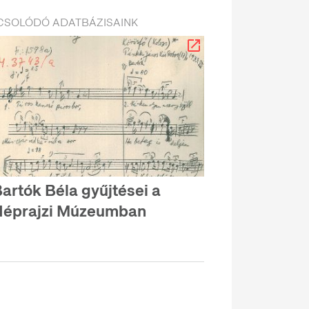
CSOLÓDÓ ADATBÁZISAINK
artók Béla gyűjtései a
Néprajzi Múzeumban