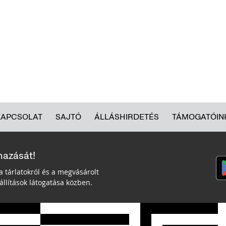
KAPCSOLAT
SAJTÓ
ÁLLÁSHIRDETÉS
TÁMOGATÓIN
mazását!
a tárlatokról és a megvásárolt
llítások látogatása közben.