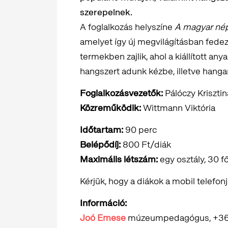
szerepelnek.
A foglalkozás helyszíne
A magyar né
amelyet így új megvilágításban fedezh
termekben zajlik, ahol a kiállított a
hangszert adunk kézbe, illetve hang
Foglalkozásvezetők:
Pálóczy Kriszti
Közreműködik:
Wittmann Viktória
Időtartam:
90 perc
Belépődíj:
800 Ft/diák
Maximális létszám:
egy osztály, 30 f
Kérjük, hogy a diákok a mobil telefon
Információ:
Joó Emese
múzeumpedagógus, +36 