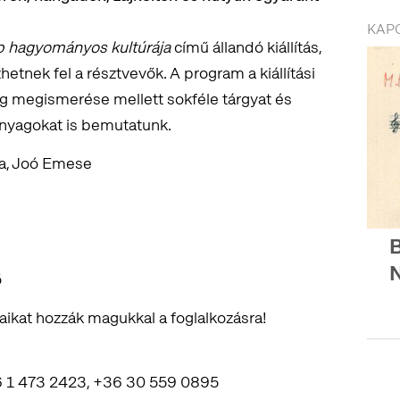
KAP
p hagyományos kultúrája
című állandó kiállítás,
etnek fel a résztvevők. A program a kiállítási
nyag megismerése mellett sokféle tárgyat és
anyagokat is bemutatunk.
na, Joó Emese
B
ő
jaikat hozzák magukkal a foglalkozásra!
1 473 2423, +36 30 559 0895