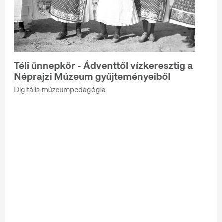
Téli ünnepkör - Ádventtől vízkeresztig a
Néprajzi Múzeum gyűjteményeiből
Digitális múzeumpedagógia