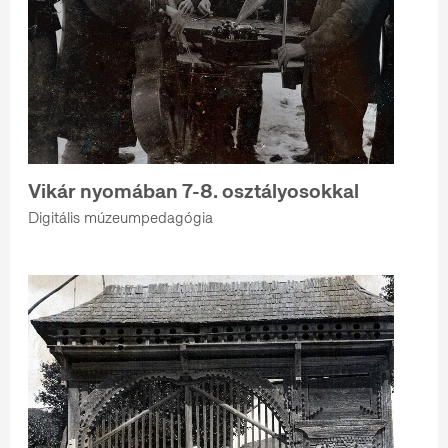
Vikár nyomában 7-8. osztályosokkal
Digitális múzeumpedagógia