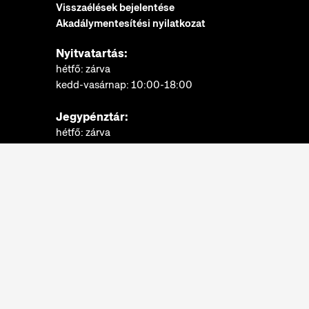
Visszaélések bejelentése
Akadálymentesítési nyilatkozat
Nyitvatartás:
hétfő: zárva
kedd-vasárnap: 10:00-18:00
Jegypénztár:
hétfő: zárva
kedd-vasárnap: 10:00-17:30
További információk
Néprajzi Múzeum © 2022.
Minden jog fenntartva.