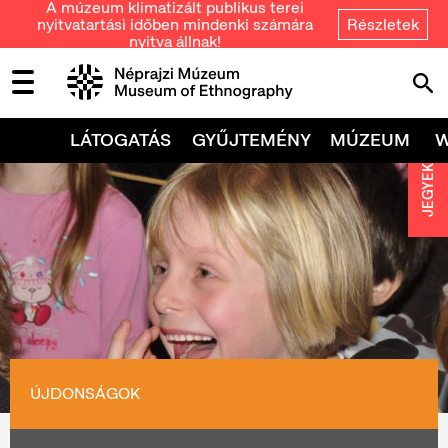
A múzeum klimatizált publikus terei
nyitvatartási időben mindenki számára
Részletek
nyitva állnak!
LÁTOGATÁS
GYŰJTEMÉNY
MÚZEUM
JEGYEK
ÚJDONSÁGOK