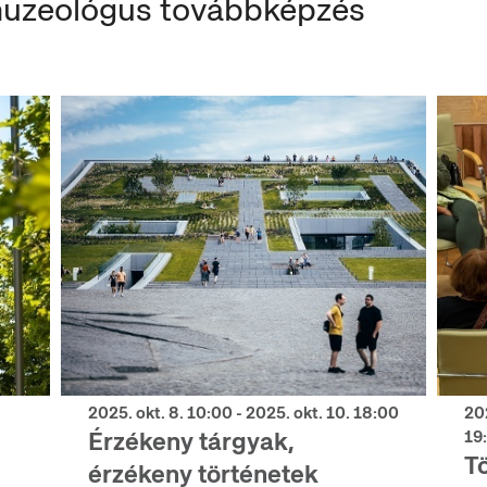
muzeológus továbbképzés
2025. okt. 8. 10:00 - 2025. okt. 10. 18:00
202
Érzékeny tárgyak,
19
T
érzékeny történetek