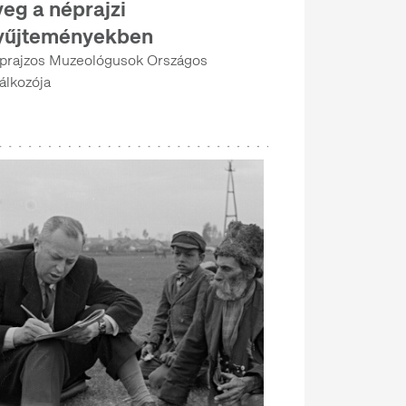
veg a néprajzi
yűjteményekben
prajzos Muzeológusok Országos
lálkozója