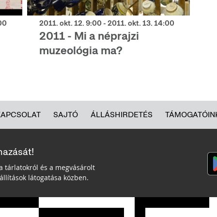
:00
2011. okt. 12. 9:00 - 2011. okt. 13. 14:00
2011 - Mi a néprajzi
muzeológia ma?
KAPCSOLAT
SAJTÓ
ÁLLÁSHIRDETÉS
TÁMOGATÓIN
mazását!
a tárlatokról és a megvásárolt
llítások látogatása közben.