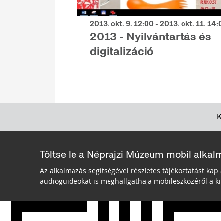
2013. okt. 9. 12:00 - 2013. okt. 11. 14
2013 - Nyilvántartás és
digitalizáció
Töltse le a Néprajzi Múzeum mobil alkal
Az alkalmazás segítségével részletes tájékoztatást kap 
audioguideokat is meghallgathaja mobileszközéről a kiá