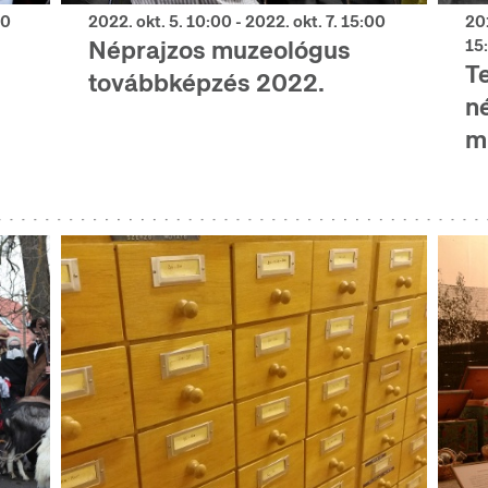
00
2022. okt. 5. 10:00 - 2022. okt. 7. 15:00
201
Néprajzos muzeológus
15
T
továbbképzés 2022.
n
m