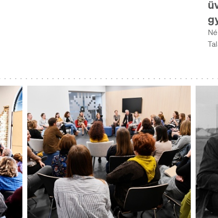
ü
g
Né
Ta