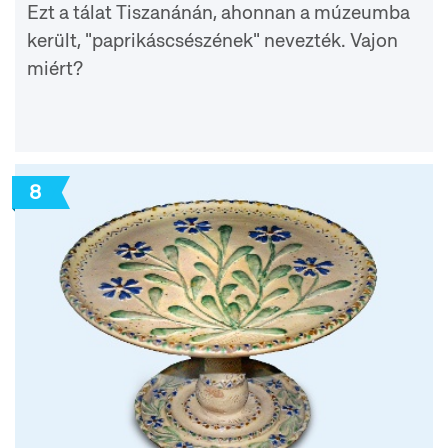
Ezt a tálat Tiszanánán, ahonnan a múzeumba
került, "paprikáscsészének" nevezték. Vajon
miért?
8