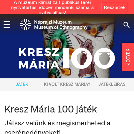
A múzeum klimatizált publikus terei
nyitvatartási időben mindenki számára
Részletek
nyitva állnak!
JEGYEK
JÁTÉK
KI VOLT KRESZ MÁRIA?
JÁTÉKLEÍRÁS
Kresz Mária 100 játék
Játssz velünk és megismerheted a
cserépedényeket!