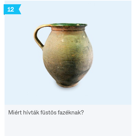
12
Miért hívták füstös fazéknak?