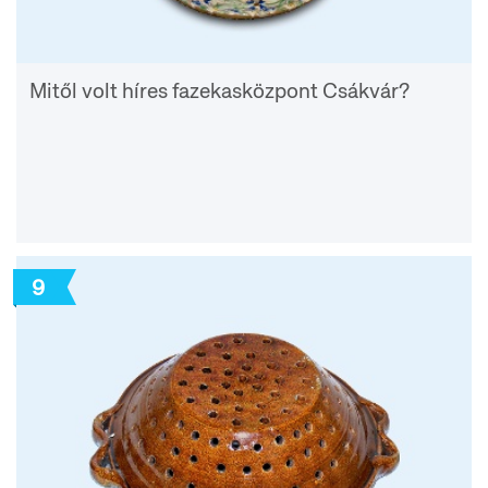
Mitől volt híres fazekasközpont Csákvár?
9