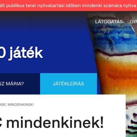
t publikus terei nyitvatartási időben mindenki számára nyitva 
LÁTOGATÁS
GY
0 játék
SZ MÁRIA?
JÁTÉKLEÍRÁS
ABC MINDENKINEK!
 mindenkinek!