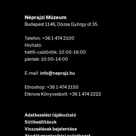
Néprajzi Múzeum
Budapest 1146, Dózsa György út 35.
Telefon:
+36 1 474 2100
Hívható:
hétfő-csütörtök: 10:00-16:00
péntek: 10:00-14:00
E-mail:
info@neprajz.hu
Etnoshop:
+36 1 474 2150
Etknow Könyvesbolt:
+36 1 474 2222
Adatkezelési tájékoztató
Sütibeállítások
Visszaélések bejelentése