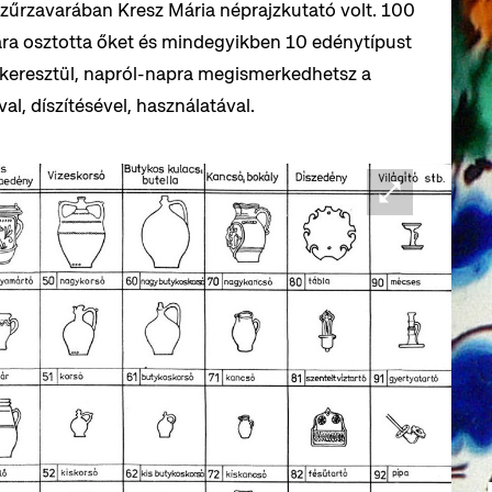
 zűrzavarában Kresz Mária néprajzkutató volt. 100
ára osztotta őket és mindegyikben 10 edénytípust
eresztül, napról-napra megismerkedhetsz a
al, díszítésével, használatával.