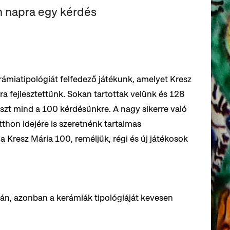
n napra egy kérdés
ámiatipológiát felfedező játékunk, amelyet Kresz
a fejlesztettünk. Sokan tartottak velünk és 128
szt mind a 100 kérdésünkre. A nagy sikerre való
tthon idejére is szeretnénk tartalmas
l a Kresz Mária 100, reméljük, régi és új játékosok
án, azonban a kerámiák tipológiáját kevesen