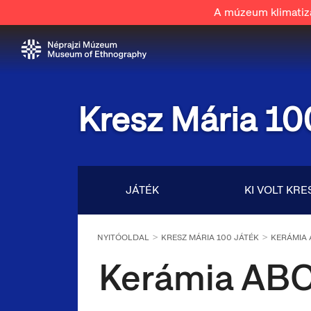
A múzeum klimatizál
Kresz Mária 10
JÁTÉK
KI VOLT KRE
NYITÓOLDAL
KRESZ MÁRIA 100 JÁTÉK
KERÁMIA 
Kerámia ABC