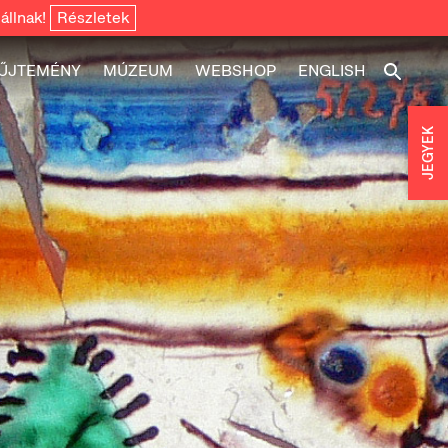
állnak!
Részletek
ŰJTEMÉNY
MÚZEUM
WEBSHOP
ENGLISH
JEGYEK