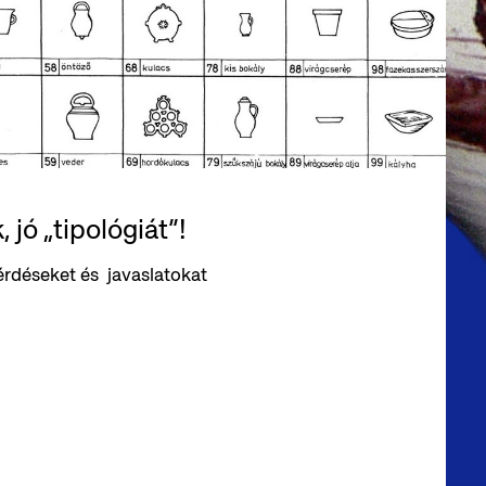
 jó „tipológiát”!
érdéseket és javaslatokat