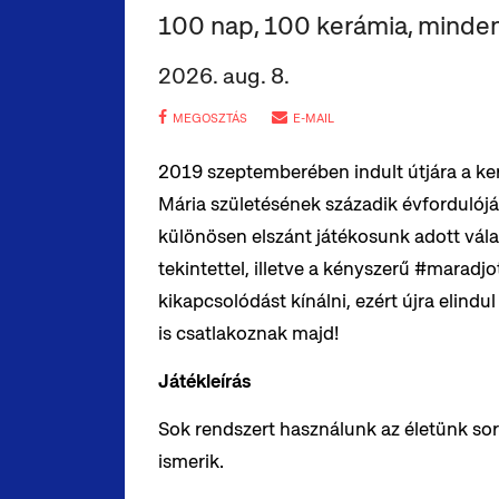
100 nap, 100 kerámia, minde
2026. aug. 8.
MEGOSZTÁS
E-MAIL
2019 szeptemberében indult útjára a ker
Mária születésének századik évfordulójár
különösen elszánt játékosunk adott vála
tekintettel, illetve a kényszerű #maradjo
kikapcsolódást kínálni, ezért újra elindu
is csatlakoznak majd!
Játékleírás
Sok rendszert használunk az életünk sor
ismerik.