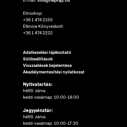
E-mail:
info@neprajz.hu
Etnoshop:
+36 1 474 2150
Etknow Könyvesbolt:
+36 1 474 2222
Adatkezelési tájékoztató
Sütibeállítások
Visszaélések bejelentése
Akadálymentesítési nyilatkozat
Nyitvatartás:
hétfő: zárva
kedd-vasárnap: 10:00-18:00
Jegypénztár:
hétfő: zárva
kedd-vasárnap: 10:00-17:30