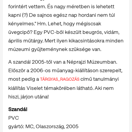
forintért vettem. És nagy méretben is lehetett
kapni (?) De sajnos egész nap hordani nem túl
kényelmes." Hm. Lehet, hogy mégiscsak
üvegcipő? Egy PVC-ből készült beugrós, vidám,
április műtárgy. Mert ilyen kikacsintásokra minden
múzeumi gyűjteménynek szüksége van.
A szandál 2005-től van a Néprajzi Múzeumban.
Először a 2006-os műanyag-kiállításon szerepelt,
most pedig a
című tanulmányi
TÁRGYAS_RAGOZÁS
kiállítás Viselet témakörében látható. Aki nem
hiszi, járjon utána!
Szandál
PVC
gyártó: MC, Olaszország, 2005