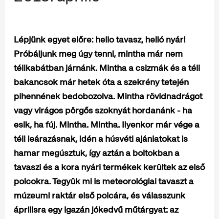
Lépjünk egyet előre: hello tavasz, helló nyár!
Próbáljunk meg úgy tenni, mintha már nem
télikabátban járnánk. Mintha a csizmák és a téli
bakancsok már hetek óta a szekrény tetején
pihennének bedobozolva. Mintha rövidnadrágot
vagy virágos pörgős szoknyát hordanánk - ha
esik, ha fúj. Mintha. Mintha. Ilyenkor már vége a
téli leárazásnak, idén a húsvéti ajánlatokat is
hamar megúsztuk, így aztán a boltokban a
tavaszi és a kora nyári termékek kerültek az első
polcokra. Tegyük mi is meteorológiai tavaszt a
múzeumi raktár első polcára, és válasszunk
áprilisra egy igazán jókedvű műtárgyat: az