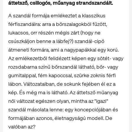
áttetsző, csillogós, műanyag strandszandált.
A szandál formája emlékeztet a klasszikus
férfiszandálra: arra a bőrszalagokból fűzött,
lukacsos, orr részén mégis zárt (hogy ne
csúszkáljon benne a lábfej?) szandál-cipő
átmeneti formára, ami a nagypapákkal egy korú.
Az emlékezetből felidézett képen egy sötét- vagy
rozsdabarna színű bőrszandál látható, bőr- vagy
gumitalppal, fém kapoccsal, szürke zoknis férfi
lábon. Változataiban, de sokunk fejében él ez a
kép. És még ma is látható. Az áttetsző műanyag
női változat egészen olyan, mintha az "igazi"
szandál másolata lenne: egy koncepciójában és
formájában azonos, életnagyságú modell. De
valóban az?