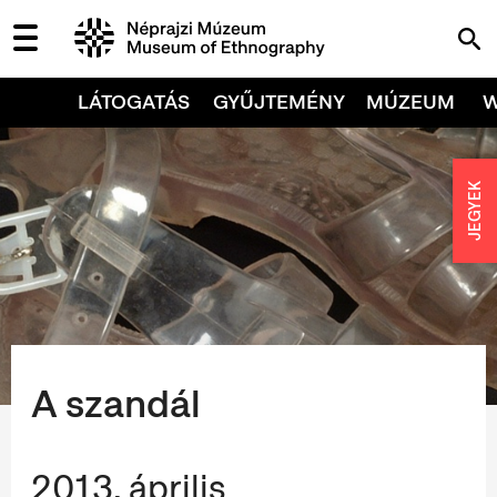
LÁTOGATÁS
GYŰJTEMÉNY
MÚZEUM
JEGYEK
A szandál
2013. április