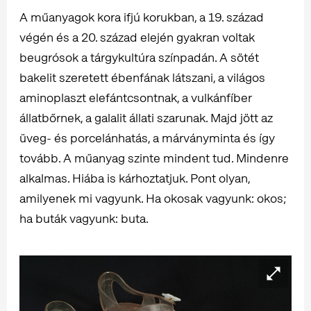
A műanyagok kora ifjú korukban, a 19. század
végén és a 20. század elején gyakran voltak
beugrósok a tárgykultúra színpadán. A sötét
bakelit szeretett ébenfának látszani, a világos
aminoplaszt elefántcsontnak, a vulkánfíber
állatbőrnek, a galalit állati szarunak. Majd jött az
üveg- és porcelánhatás, a márványminta és így
tovább. A műanyag szinte mindent tud. Mindenre
alkalmas. Hiába is kárhoztatjuk. Pont olyan,
amilyenek mi vagyunk. Ha okosak vagyunk: okos;
ha buták vagyunk: buta.