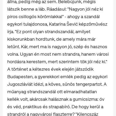
állna, pedig még az sem. Belebújunk, mégis
látszik benne a láb. Ráadásul: "Nagyon jól néz ki
piros csillogós körömlakkal" - ahogy a szandál
egykori tulajdonosa, Katarina Šević képzőművész
írja. "Ez pont olyan strandszandál, amilyet
kiskorunkban hordtunk, de amely mára már
letűnt. Kár, mert ma is nagyon jó, szép és hasznos
volna. Ugyan én most nem strandra, hanem városi
hordásra kerestem, mert szerintem tök jól néz ki."
A történet a kétezres évek elején játszódik
Budapesten, a gyerekkori emlék pedig az egykori
Jugoszláviát idézi, a köves, sünös tengerpartot. A
műanyag strandszandál ott elmaradhatatlan
kellék volt, akárcsak halásznak a gumicsizma: óv
és véd, praktikus és strapabíró. De hogy kerül a
strandról a nagyvárosi flaszterre? "Kilencszáz