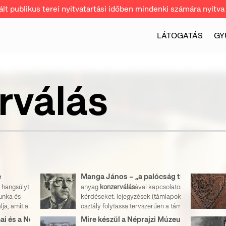
t publikus terei nyitvatartási időben mindenki számára nyitva 
LÁTOGATÁS
GY
e
Manga János – „a palócság tudósa”
 hangsúlyt helyező,
anyag
konzerválás
ával kapcsolatos
munka és
kérdéseket. lejegyzések (támlapok): Az
a, amit a...
osztály folytassa tervszerűen a támlapok...
A türk világ múzeumai és a Néprajzi Múzeum
Mire készül a Néprajzi Múzeum 2025-ben?