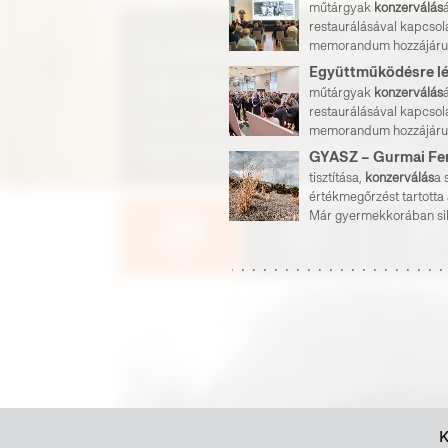
műtárgyak
konzerválás
restaurálásával kapcsol
memorandum hozzájárul
sikeres...
műtárgyak
konzerválás
restaurálásával kapcsol
memorandum hozzájárul
sikeres...
tisztítása,
konzerválás
a 
értékmegőrzést tartotta
Már gyermekkorában siker