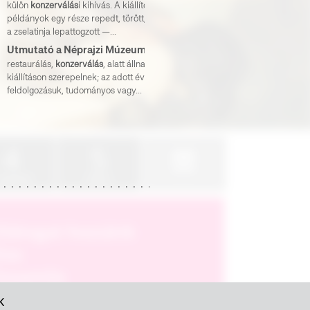
külön
konzerválás
i kihívás. A kiállított
példányok egy része repedt, törött, felázott,
a zselatinja lepattogzott —...
Útmutató a Néprajzi Múzeum gyűjteményeiben végzett kutatáshoz
restaurálás,
konzerválás
, alatt állnak, vagy
kiállításon szerepelnek; az adott évben
feldolgozásuk, tudományos vagy...
K