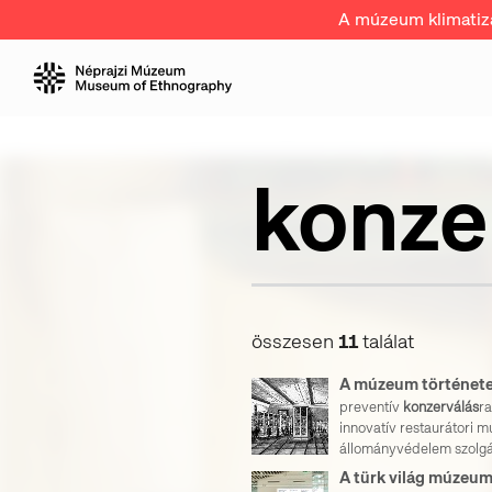
A múzeum klimatizál
összesen
11
találat
A múzeum történet
preventív
konzerválás
ra
innovatív restaurátori 
állományvédelem szolgálj