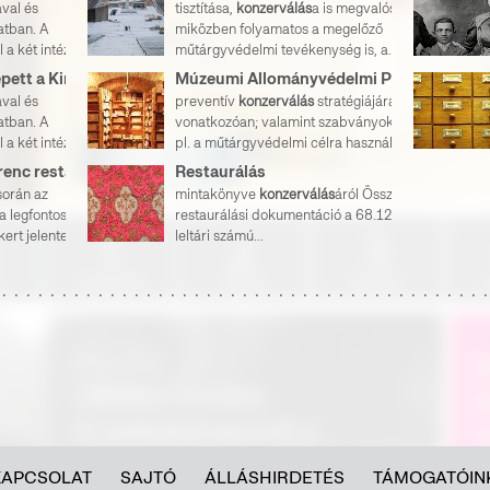
ával és
tisztítása,
konzerválás
a is megvalósulhat,
atban. A
miközben folyamatos a megelőző
 a két intézmény
műtárgyvédelmi tevékenység is, a...
Együttműködésre lépett a Kirgiz Nemzeti Történeti Múzeum és a Néprajzi Múzeum
Múzeumi Állományvédelmi Program
ával és
preventív
konzerválás
stratégiájára
atban. A
vonatkozóan; valamint szabványokat ír elő
 a két intézmény
pl. a műtárgyvédelmi célra használható...
GYÁSZ – Gurmai Ferenc restaurátortól búcsúzik a Néprajzi Múzeum
Restaurálás
során az
mintakönyve
konzerválás
áról Összefoglaló
 a legfontosabbnak.
restaurálási dokumentáció a 68.120.24-es
t jelentett, ha...
leltári számú...
KAPCSOLAT
SAJTÓ
ÁLLÁSHIRDETÉS
TÁMOGATÓIN