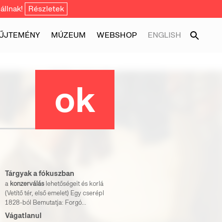
állnak!
Részletek
ŰJTEMÉNY
MÚZEUM
WEBSHOP
ENGLISH
Tárgyak a fókuszban
a
konzerválás
lehetőségeit és korlátait.
(Vetítő tér, első emelet) Egy cserépkanalas
1828-ból Bemutatja: Forgó...
Vágatlanul