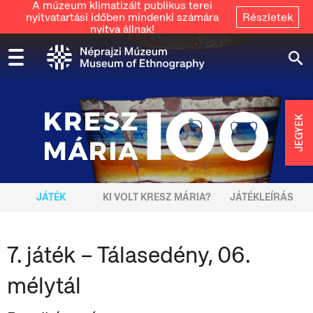
A múzeum klimatizált publikus terei
nyitvatartási időben mindenki számára
Részletek
nyitva állnak!
JEGYEK
JÁTÉK
KI VOLT KRESZ MÁRIA?
JÁTÉKLEÍRÁS
7. játék – Tálasedény, 06.
mélytál