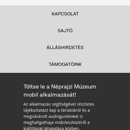
KAPCSOLAT
SAJTÓ
ÁLLÁSHIRDETÉS
TÁMOGATÓINK
Töltse le a Néprajzi Múzeum
mobil alkalmazását!
Az alkalmazás segítségével részletes
tájékoztatást kap a tárlatokról és a
megvásárolt audioguideokat is
meghallgathaja mobileszközéről a
kiállítások látogatása közben.