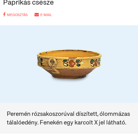
Paprikás csésze
MEGOSZTÁS
E-MAIL
Peremén rózsakoszorúval díszített, ólommázas
tálalóedény. Fenekén egy karcolt X jel látható.