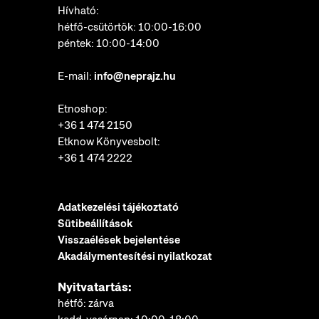
Hívható:
hétfő-csütörtök: 10:00-16:00
péntek: 10:00-14:00
E-mail:
info@neprajz.hu
Etnoshop:
+36 1 474 2150
Etknow Könyvesbolt:
+36 1 474 2222
Adatkezelési tájékoztató
Sütibeállítások
Visszaélések bejelentése
Akadálymentesítési nyilatkozat
Nyitvatartás:
hétfő: zárva