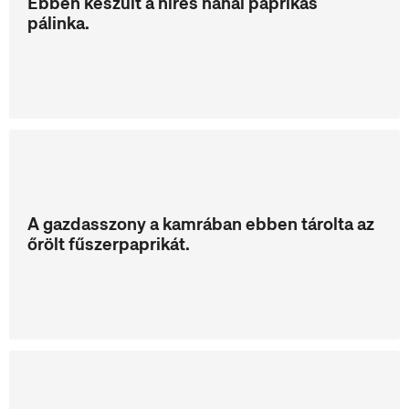
Ebben készült a híres nánai paprikás
pálinka.
A gazdasszony a kamrában ebben tárolta az
őrölt fűszerpaprikát.