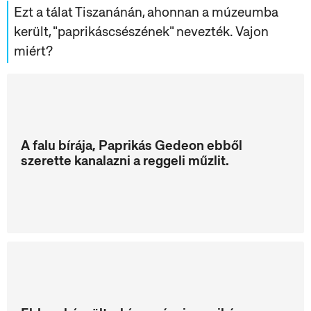
Ezt a tálat Tiszanánán, ahonnan a múzeumba
került, "paprikáscsészének" nevezték. Vajon
miért?
A falu bírája, Paprikás Gedeon ebből
szerette kanalazni a reggeli műzlit.