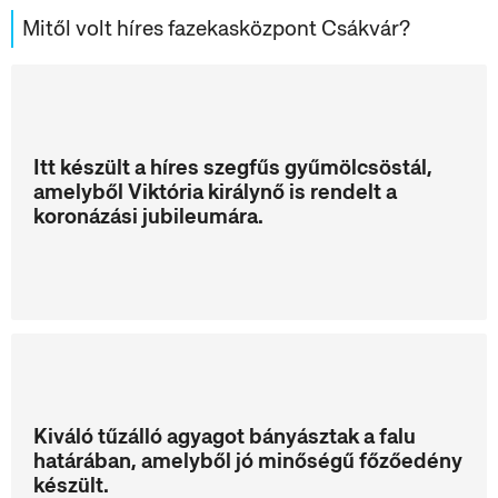
Mitől volt híres fazekasközpont Csákvár?
Itt készült a híres szegfűs gyűmölcsöstál,
amelyből Viktória királynő is rendelt a
koronázási jubileumára.
Kiváló tűzálló agyagot bányásztak a falu
határában, amelyből jó minőségű főzőedény
készült.