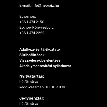
E-mail:
info@neprajz.hu
Etnoshop:
+36 1 474 2150
Etknow Könyvesbolt:
+36 1 474 2222
Adatkezelési tájékoztató
Sütibeállítások
Visszaélések bejelentése
Akadálymentesítési nyilatkozat
Nyitvatartás:
hétfő: zárva
kedd-vasárnap: 10:00-18:00
Jegypénztár:
hétfő: zárva