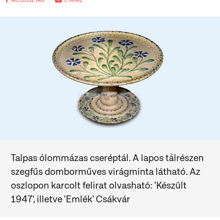
MEGOSZTÁS
E-MAIL
Talpas ólommázas cseréptál. A lapos tálrészen
szegfűs domborműves virágminta látható. Az
oszlopon karcolt felirat olvasható: 'Készült
1947', illetve 'Emlék' Csákvár