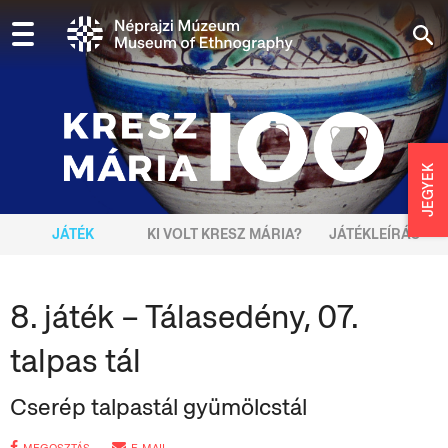
JEGYEK
JÁTÉK
KI VOLT KRESZ MÁRIA?
JÁTÉKLEÍRÁS
8. játék – Tálasedény, 07.
talpas tál
Cserép talpastál gyümölcstál