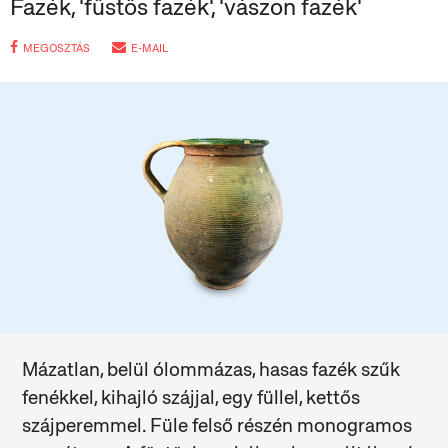
Fazék, 'füstös fazék', 'vászon fazék'
MEGOSZTÁS
E-MAIL
Mázatlan, belül ólommázas, hasas fazék szűk
fenékkel, kihajló szájjal, egy füllel, kettős
szájperemmel. Füle felső részén monogramos