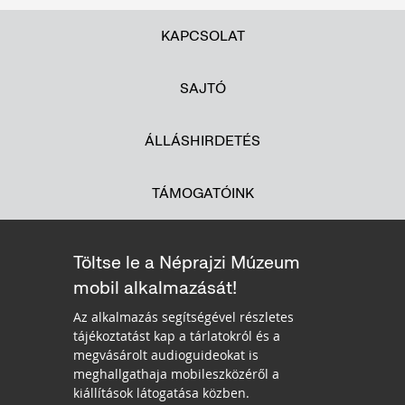
KAPCSOLAT
SAJTÓ
ÁLLÁSHIRDETÉS
TÁMOGATÓINK
Töltse le a Néprajzi Múzeum
mobil alkalmazását!
Az alkalmazás segítségével részletes
tájékoztatást kap a tárlatokról és a
megvásárolt audioguideokat is
meghallgathaja mobileszközéről a
kiállítások látogatása közben.