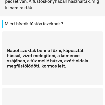
pecsét van. A füstöskonyhában használták, míg
ki nem rakták.
Miért hívták füstös fazéknak?
Babot szoktak benne főzni, káposztát
hússal, vizet melegíteni, a kemence
szájában, a tűz mellé húzva, ezért oldala
megfüstölődött, kormos lett.