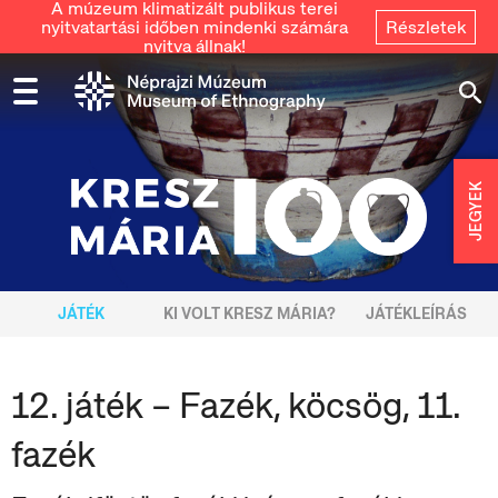
A múzeum klimatizált publikus terei
nyitvatartási időben mindenki számára
Részletek
nyitva állnak!
JEGYEK
JÁTÉK
KI VOLT KRESZ MÁRIA?
JÁTÉKLEÍRÁS
12. játék – Fazék, köcsög, 11.
fazék