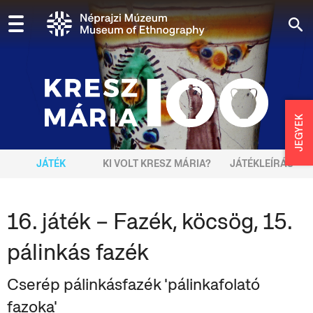
JEGYEK
JÁTÉK
KI VOLT KRESZ MÁRIA?
JÁTÉKLEÍRÁS
16. játék – Fazék, köcsög, 15.
pálinkás fazék
Cserép pálinkásfazék 'pálinkafolató
fazoka'