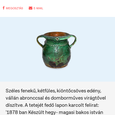
MEGOSZTÁS
E-MAIL
Széles fenekű, kétfüles, kiöntőcsöves edény,
vállán abronccsal és domborműves virágtővel
díszítve. A tetejét fedő lapon karcolt felirat:
'1878 ban Készült hegy- magasi bakos istván