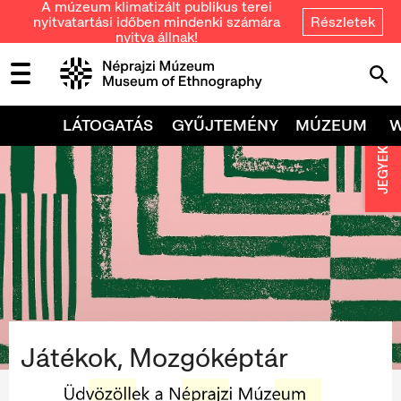
A múzeum klimatizált publikus terei
nyitvatartási időben mindenki számára
Részletek
nyitva állnak!
LÁTOGATÁS
GYŰJTEMÉNY
MÚZEUM
JEGYEK
Játékok, Mozgóképtár