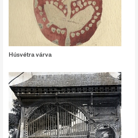
Húsvétra várva