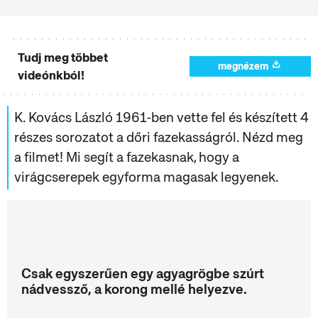
Tudj meg többet
megnézem
videónkból!
K. Kovács László 1961-ben vette fel és készített 4
részes sorozatot a dőri fazekasságról. Nézd meg
a filmet! Mi segít a fazekasnak, hogy a
virágcserepek egyforma magasak legyenek.
Csak egyszerűen egy agyagrögbe szúrt
nádvessző, a korong mellé helyezve.