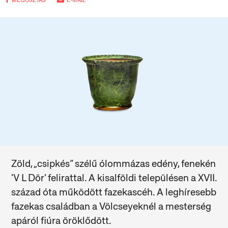
MEGOSZTÁS
E-MAIL
Zöld, „csipkés” szélű ólommázas edény, fenekén
'V L Dör' felirattal. A kisalföldi településen a XVII.
század óta működött fazekascéh. A leghíresebb
fazekas családban a Völcseyeknél a mesterség
apáról fiúra öröklődött.