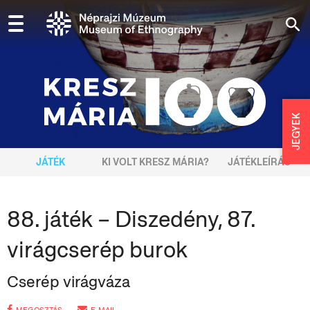
JEGYEK
JÁTÉK
KI VOLT KRESZ MÁRIA?
JÁTÉKLEÍRÁS
88. játék – Diszedény, 87.
virágcserép burok
Cserép virágváza