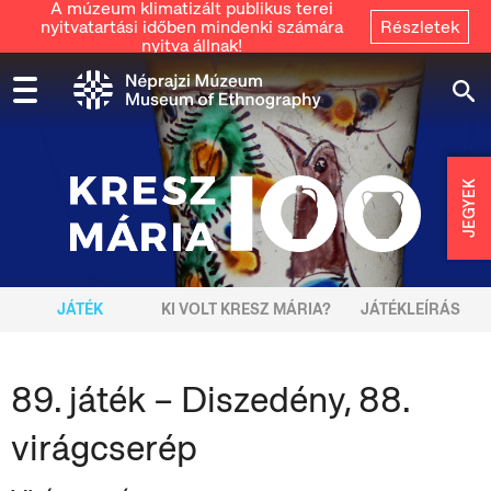
A múzeum klimatizált publikus terei
nyitvatartási időben mindenki számára
Részletek
nyitva állnak!
JEGYEK
JÁTÉK
KI VOLT KRESZ MÁRIA?
JÁTÉKLEÍRÁS
89. játék – Diszedény, 88.
virágcserép