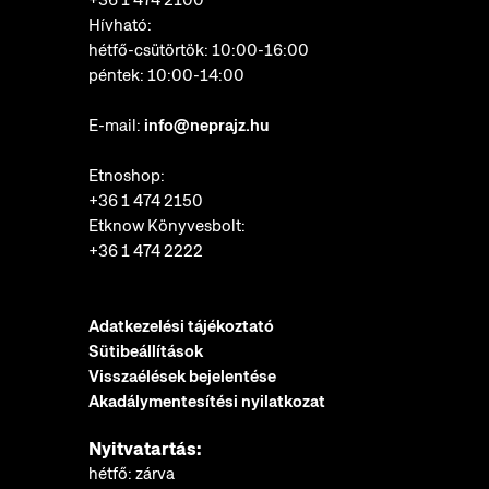
+36 1 474 2100
Hívható:
hétfő-csütörtök: 10:00-16:00
péntek: 10:00-14:00
E-mail:
info@neprajz.hu
Etnoshop:
+36 1 474 2150
Etknow Könyvesbolt:
+36 1 474 2222
Adatkezelési tájékoztató
Sütibeállítások
Visszaélések bejelentése
Akadálymentesítési nyilatkozat
Nyitvatartás:
hétfő: zárva