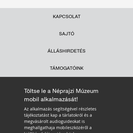
KAPCSOLAT
SAJTÓ
ÁLLÁSHIRDETÉS
TÁMOGATÓINK
Töltse le a Néprajzi Múzeum
mobil alkalmazását!
Az alkalmazás segítségével részletes
tájékoztatást kap a tárlatokról és a
megvásárolt audioguideokat is
meghallgathaja mobileszközéről a