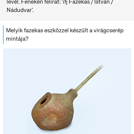
levél. Fenekén felirat: 'ifj Fazekas / István /
Nádudvar'.
Melyik fazekas eszközzel készült a virágcserép
mintája?