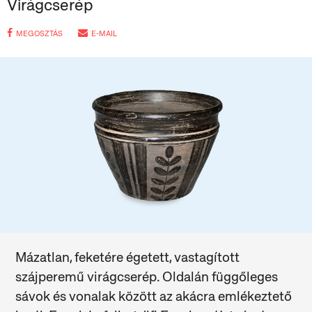
Virágcserép
MEGOSZTÁS
E-MAIL
Mázatlan, feketére égetett, vastagított
szájperemű virágcserép. Oldalán függőleges
sávok és vonalak között az akácra emlékeztető